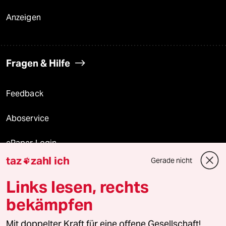
Anzeigen
Fragen & Hilfe
Feedback
Aboservice
ePaper Login
taz
zahl ich
Gerade nicht

Downloads für Abonnierende
Links lesen, rechts
bekämpfen
© 2026 taz Verlags und Vertriebs GmbH
Alle Rechte vorbehalten. Bei rechtlichen Fragen oder für Genehmigungen
Mit doppelter Kraft für eine offene Gesellschaft!