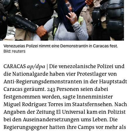
berlin
nord
wahrheit
verlag
Venezuelas Polizei nimmt eine Demonstrantin in Caracas fest.
verlag
Bild: reuters
veranstaltungen
CARACAS
ap/dpa
| Die venezolanische Polizei und
die Nationalgarde haben vier Protestlager von
shop
Anti-Regierungsdemonstranten in der Hauptstadt
fragen & hilfe
Caracas geräumt. 243 Personen seien dabei
festgenommen worden, sagte Innenminister
unterstützen
Miguel Rodríguez Torres im Staatsfernsehen. Nach
abo
Angaben der Zeitung El Universal kam ein Polizist
bei den Auseinandersetzungen ums Leben. Die
genossenschaft
Regierungsgegner hatten ihre Camps vor mehr als