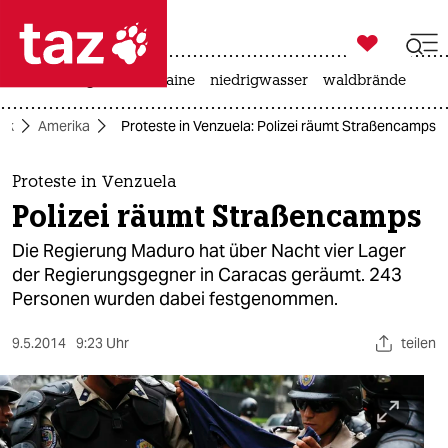

taz zahl ich
hitze
krieg in der ukraine
niedrigwasser
waldbrände

taz zahl ich
tik
Amerika
Proteste in Venzuela: Polizei räumt Straßencamps
taz zahl ich
themen
Proteste in Venzuela
Polizei räumt Straßencamps
politik
Die Regierung Maduro hat über Nacht vier Lager
öko
der Regierungsgegner in Caracas geräumt. 243
Personen wurden dabei festgenommen.
gesellschaft
9.5.2014
9:23 Uhr
teilen
kultur
sport