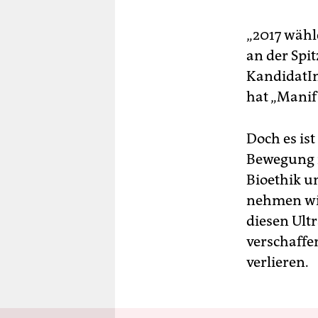
„2017 wähl
an der Spi
KandidatIn
hat „Manif
Doch es ist
Bewegung i
Bioethik u
nehmen wil
diesen Ult
verschaffen
verlieren.