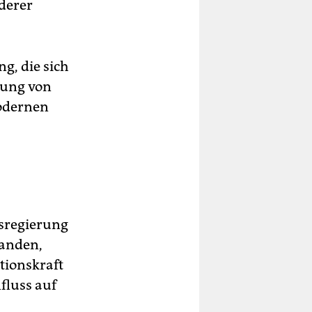
derer
g, die sich
nung von
modernen
ksregierung
tanden,
tionskraft
nfluss auf