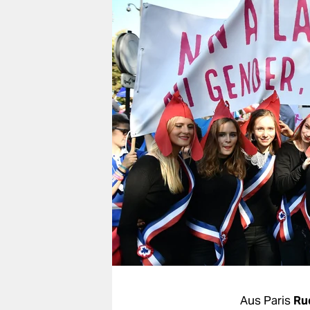
berlin
nord
wahrheit
verlag
verlag
veranstaltungen
shop
fragen & hilfe
unterstützen
abo
genossenschaft
Aus Paris
Ru