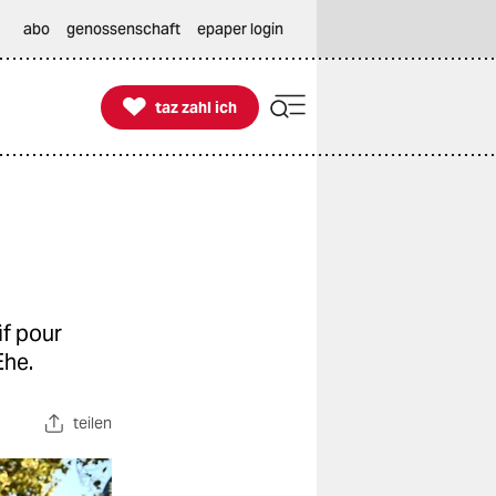
abo
genossenschaft
epaper login

taz zahl ich
taz zahl ich
f pour
Ehe.
teilen