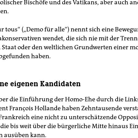
olischer Bischöfe und des Vatikans, aber auch an
en.
r tous“ („Demo für alle“) nennt sich eine Bewegun
rakonservativen wendet, die sich nie mit der Tren
 Staat oder den weltlichen Grundwerten einer 
abgefunden haben.
ne eigenen Kandidaten
über die Einführung der Homo-Ehe durch die Lin
ent François Hollande haben Zehntausende vers
n Frankreich eine nicht zu unterschätzende Opposi
 die bis weit über die bürgerliche Mitte hinaus Ei
en ausüben kann.