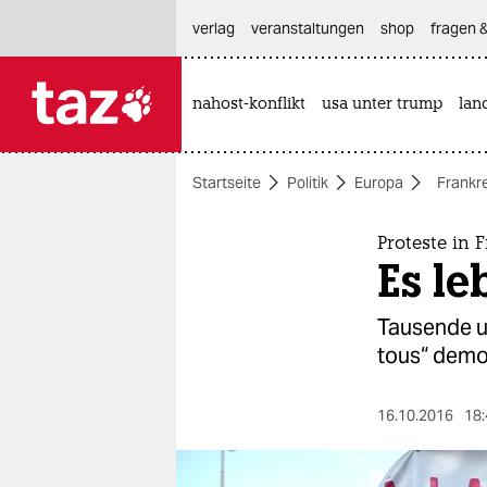
hautnavigation anspringen
hauptinhalt anspringen
footer anspringen
verlag
veranstaltungen
shop
fragen &
nahost-konflikt
usa unter trump
lan

taz zahl ich
taz zahl ich
Startseite
Politik
Europa
Frankr
themen
politik
Proteste in 
Es le
öko
Tausende u
gesellschaft
tous“ demo
kultur
16.10.2016
18:
sport