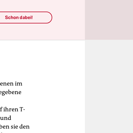
Schon dabei!
denen im
gegebene
 ihren T-
r und
ben sie den