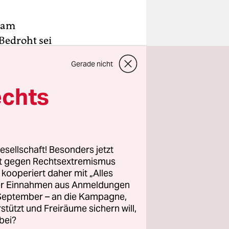
 am
Bedroht sei
eit und die
Gerade nicht
echts
hlechtliche
 verbotene
esellschaft! Besonders jetzt
rt gegen Rechtsextremismus
z kooperiert daher mit „Alles
ller Einnahmen aus Anmeldungen
. September – an die Kampagne,
rstützt und Freiräume sichern will,
bei?