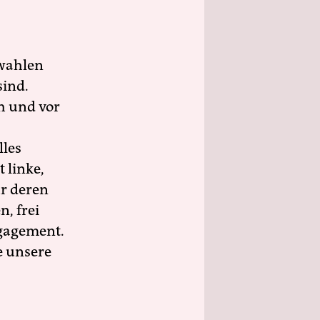
wahlen
sind.
h und vor
lles
 linke,
ür deren
n, frei
ngagement.
e unsere