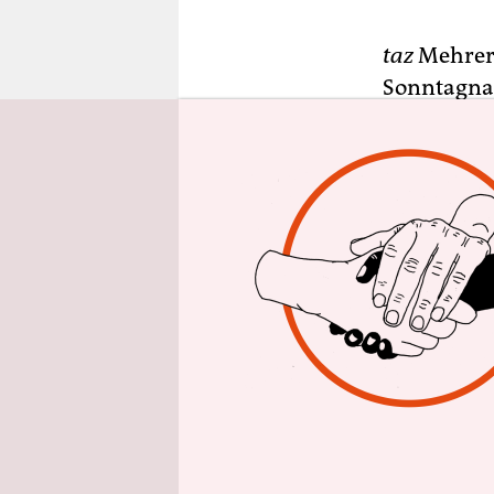
epaper login
taz
Mehrere
Sonntagnac
diese gene
2013 in Kr
Auf dieses
zurückkomm
Paare oder
Fortpflanz
Leihmutters