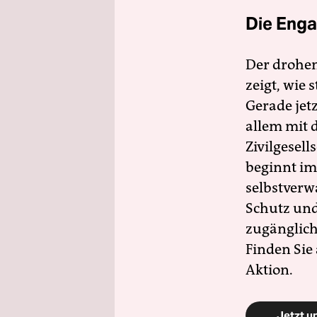
Die Enga
Der drohe
zeigt, wie
Gerade jet
allem mit d
Zivilgesell
beginnt im
selbstverw
Schutz und 
zugänglich
Finden Sie
Aktion.
Jetzt u