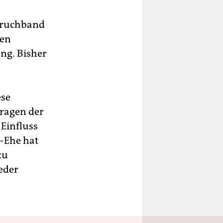
Spruchband
den
ng. Bisher
ese
Fragen der
 Einfluss
-Ehe hat
zu
ieder