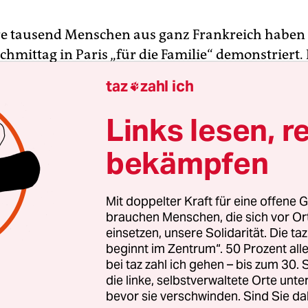
 tausend Menschen aus ganz Frankreich haben
hmittag in Paris „für die Familie“ demonstriert. 
rell durch Forderungen nach Geschlechtergleichh
taz
zahl ich

aft getretene Legalisierung der Homo-Ehe.
Links lesen, r
 Gesetz möchten die meisten Demonstranten
bekämpfen
en. Schon gar nicht wollen sie, dass gleichgesc
 ledige Einzelpersonen Zugang zu medizinischen
ungstechniken bekommen oder die in Frankreich
Mit doppelter Kraft für eine offene G
chaft legalisiert wird.
brauchen Menschen, die sich vor O
einsetzen, unsere Solidarität. Die ta
beginnt im Zentrum“. 50 Prozent a
bei taz zahl ich gehen – bis zum 30
die linke, selbstverwaltete Orte unte
bevor sie verschwinden. Sind Sie da