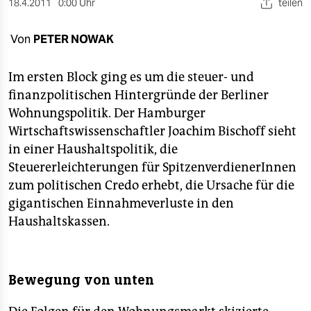
berlin
18.4.2011
0:00 Uhr
teilen
nord
Von
PETER NOWAK
wahrheit
Im ersten Block ging es um die steuer- und
verlag
finanzpolitischen Hintergründe der Berliner
Wohnungspolitik. Der Hamburger
verlag
Wirtschaftswissenschaftler Joachim Bischoff sieht
in einer Haushaltspolitik, die
veranstaltungen
Steuererleichterungen für SpitzenverdienerInnen
shop
zum politischen Credo erhebt, die Ursache für die
gigantischen Einnahmeverluste in den
fragen & hilfe
Haushaltskassen.
unterstützen
abo
Bewegung von unten
genossenschaft