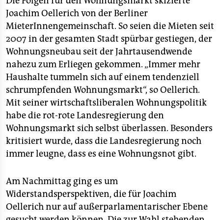
Die Folgen für den Wohnungsmarkt skizierte
epaper login
Joachim Oellerich von der Berliner
MieterInnengemeinschaft. So seien die Mieten seit
2007 in der gesamten Stadt spürbar gestiegen, der
Wohnungsneubau seit der Jahrtausendwende
nahezu zum Erliegen gekommen. „Immer mehr
Haushalte tummeln sich auf einem tendenziell
schrumpfenden Wohnungsmarkt“, so Oellerich.
Mit seiner wirtschaftsliberalen Wohnungspolitik
habe die rot-rote Landesregierung den
Wohnungsmarkt sich selbst überlassen. Besonders
kritisiert wurde, dass die Landesregierung noch
immer leugne, dass es eine Wohnungsnot gibt.
Am Nachmittag ging es um
Widerstandsperspektiven, die für Joachim
Oellerich nur auf außerparlamentarischer Ebene
gesucht werden können. Die zur Wahl stehenden