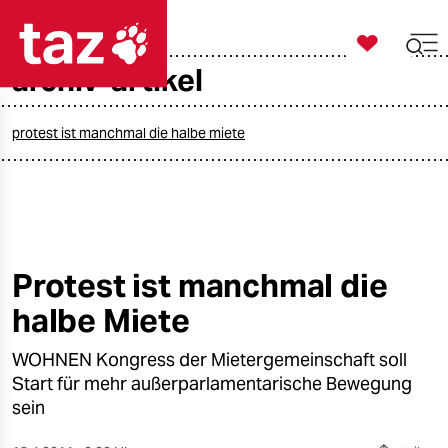

taz zahl ich
archiv-artikel

taz zahl ich
taz zahl ich
protest ist manchmal die halbe miete
themen
politik
öko
Protest ist manchmal die
halbe Miete
gesellschaft
WOHNEN Kongress der Mietergemeinschaft soll
kultur
Start für mehr außerparlamentarische Bewegung
sport
sein