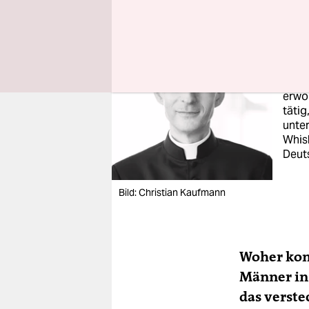
Im I
wurde
Würz
hat s
erwor
tätig
unte
Whisk
Deut
Bild: Christian Kaufmann
Woher kom
Männer in 
das verste