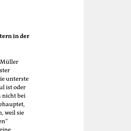
e
tern in der
at,
az)
 Müller
ster
ie unterste
l ist oder
 nicht bei
behauptet,
 weil sie
en“
eine