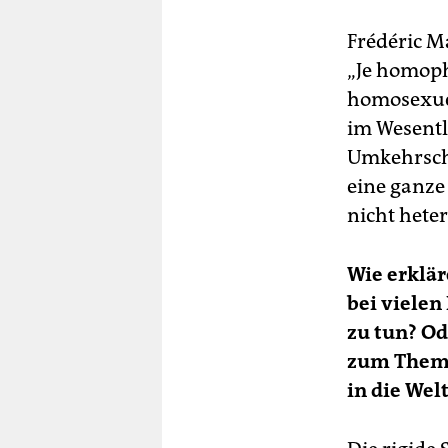
Frédéric Ma
„Je homopho
homosexuel
im Wesentl
Umkehrschl
eine ganze
nicht heter
Wie erklär
bei vielen
zu tun? O
zum Thema,
in die We