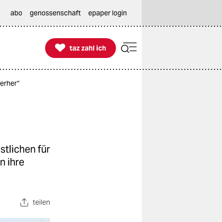
abo
genossenschaft
epaper login

taz zahl ich
taz zahl ich
terher“
stlichen für
n ihre
teilen