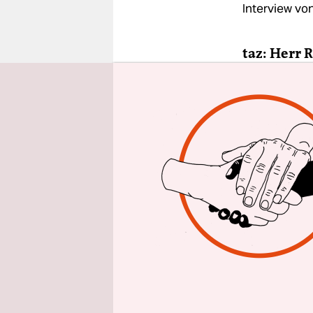
epaper login
Interview vo
taz: Herr 
der Limbur
Liebenden
einer so h
katholisch
Wolfgang 
„nicht hil
üben. Mein
entgegenwi
und zuglei
Bistümern