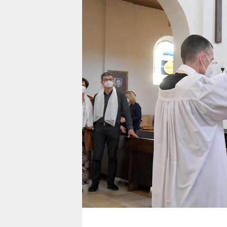
berlin
nord
wahrheit
verlag
verlag
veranstaltungen
shop
fragen & hilfe
unterstützen
abo
genossenschaft