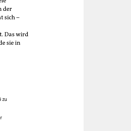
ele
n der
t sich –
t. Das wird
e sie in
 zu
r