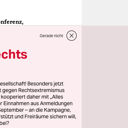
onferenz,
 für alle
Gerade nicht
um sind bei
er
echts
eiern als
um Kritik
esellschaft! Besonders jetzt
rf
rt gegen Rechtsextremismus
 haben,
z kooperiert daher mit „Alles
ller Einnahmen aus Anmeldungen
l aus den
. September – an die Kampagne,
rstützt und Freiräume sichern will,
bei?