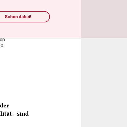
Schon dabei!
ie in
the
el
ten
eb
nder
ität – sind