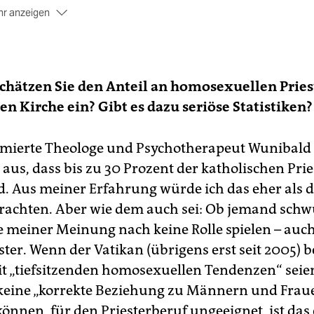
r anzeigen
r Hintergrund
 Aktion #liebegewinnt ist eine Reaktion auf den Vatikan. Die
gregation für die Glaubenslehre hatte am 15. März eine Not
chätzen Sie den Anteil an homosexuellen Pries
öffentlicht, in der steht, dass die Kirche nicht die Vollmacht h
en Kirche ein? Gibt es dazu seriöse Statistiken?
rbindungen von Personen gleichen Geschlechts zu segnen.
(t
mierte Theologe und Psychotherapeut Wunibald
aus, dass bis zu 30 Prozent der katholischen Prie
d. Aus meiner Erfahrung würde ich das eher als d
rachten. Aber wie dem auch sei: Ob jemand schwu
te meiner Meinung nach keine Rolle spielen – auch
ster. Wenn der Vatikan (übrigens erst seit 2005) 
 „tiefsitzenden homosexuellen Tendenzen“ seien,
keine „korrekte Beziehung zu Männern und Frau
önnen, für den Priesterberuf ungeeignet, ist das 