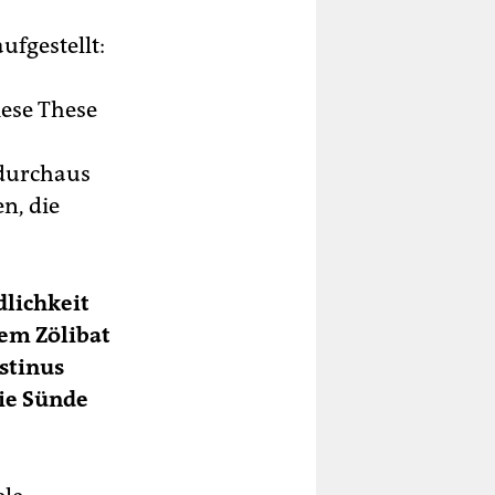
ufgestellt:
iese These
 durchaus
n, die
dlichkeit
dem Zölibat
stinus
die Sünde