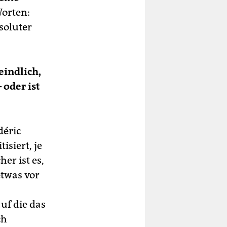
Worten:
soluter
eindlich,
 oder ist
déric
isiert, je
er ist es,
etwas vor
uf die das
ch