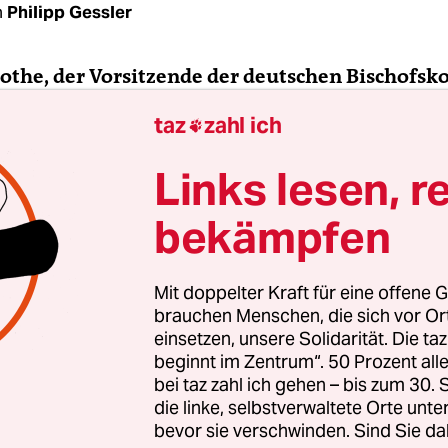
n
Philipp Gessler
Rothe, der Vorsitzende der deutschen Bischofsk
ger Bischof Georg Bätzing, hat die
Segensfeiern
taz
zahl ich

, auch für homosexuelle Paare, kritisiert. War
armlosen Sache selbst eher liberale Geister in d
Links lesen, r
en Kirche so allergisch?
bekämpfen
Rothe:
Bischof Bätzing hat die genannten Segensf
freich“ bezeichnet. Zurückhaltender kann man ka
Mit doppelter Kraft für eine offene G
em Eindruck nach wollte er dadurch dem Vorwu
brauchen Menschen, die sich vor O
rken, sich vor einer Stellungnahme gedrückt zu
einsetzen, unsere Solidarität. Die ta
beginnt im Zentrum“. 50 Prozent a
ch möglichen schärferen Reaktionen zum Beispie
bei taz zahl ich gehen – bis zum 30
 Köln, Regensburg oder Passau zuvorkommen.
die linke, selbstverwaltete Orte unte
bevor sie verschwinden. Sind Sie da