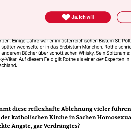
nterview: Wolfgang F. Rothe

Ja, ich will
 1967 in Marburg geboren. Er studierte katholische Theolog
burg und Eichstätt und wurde 1996 zum Priester geweiht. Ro
owohl im kanonischen Recht wie in Theologie einen Doktortit
ben. Einige Jahre war er im österreichischen Bistum St. Pöl
, später wechselte er in das Erzbistum München. Rothe schri
r anderem Bücher über schottischen Whisky. Sein Spitzname:
y-Vikar. Auf diesem Feld gilt Rothe als einer
der
Experten in
schland.
mt diese reflexhafte Ablehnung vieler führe
der katholischen Kirche in Sachen Homosexual
ckte Ängste, gar Verdrängtes?