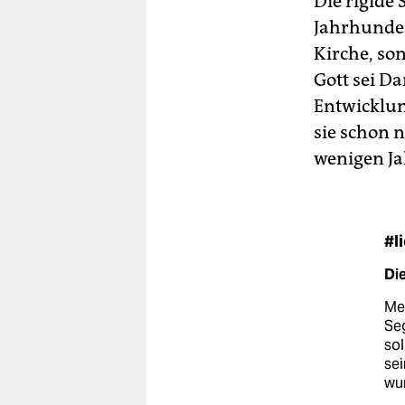
Die rigide
Jahrhunder
Kirche, son
Gott sei D
Entwicklun
sie schon n
wenigen Ja
#l
Di
Me
Seg
sol
sei
wur