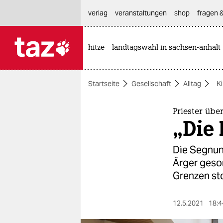
hautnavigation anspringen
hauptinhalt anspringen
footer anspringen
verlag
veranstaltungen
shop
fragen &
hitze
landtagswahl in sachsen-anhalt

taz zahl ich
taz zahl ich
Startseite
Gesellschaft
Alltag
K
themen
politik
Priester üb
„Die 
öko
Die Segnung
gesellschaft
Ärger gesor
Grenzen st
kultur
sport
12.5.2021
18:4