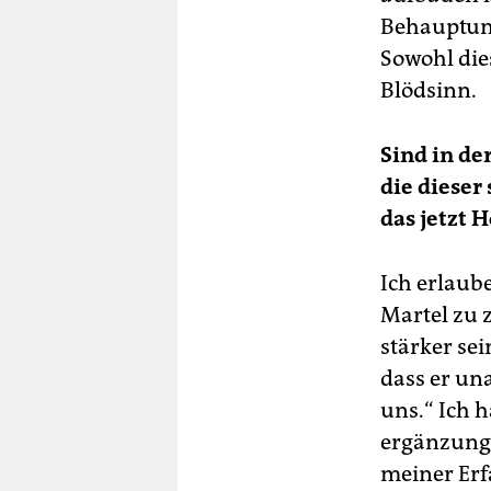
Behauptung
Sowohl die
Blödsinn.
Sind in de
die dieser
das jetzt 
Ich erlaub
Martel zu z
stärker se
dass er una
uns.“ Ich 
ergänzungs
meiner Erf