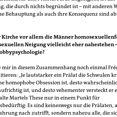
, die durch nichts begründet ist – mit anderen 
se Behauptung als auch ihre Konsequenz sind ab
r Kirche vor allem die Männer homosexuellenf
 sexuellen Neigung vielleicht eher nahestehen –
Hobbypsychologie?
e mir in diesem Zusammenhang noch einmal Fré
itieren: „Je lautstarker ein Prälat die Schwulen krit
ine homophobe Obsession ist, desto wahrscheinlich
ufrichtig ist, und desto vehementer versteckt er 
halte Martels These nur in einem Punkt für
bedürftig: Es sind keineswegs nur die Prälaten, a
ahrung nach zutrifft, sondern nahezu alle, die si