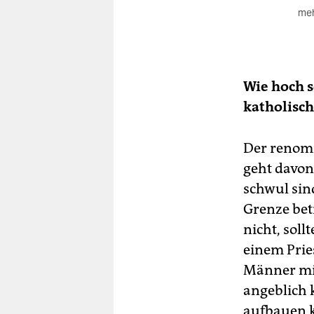
meh
De
Die
Kon
Wie hoch s
ver
katholisch
Ve
Der renom
geht davon 
schwul sin
Grenze bet
nicht, soll
einem Prie
Männer mit
angeblich 
aufbauen k