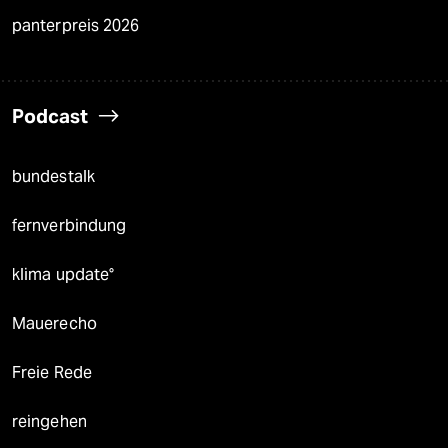
panterpreis 2026
Podcast
bundestalk
fernverbindung
klima update°
Mauerecho
Freie Rede
reingehen