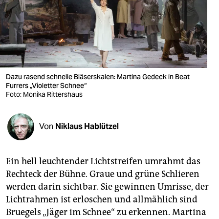
berlin
nord
wahrheit
verlag
Dazu rasend schnelle Bläserskalen: Martina Gedeck in Beat
Furrers „Violetter Schnee“
verlag
Foto: Monika Rittershaus
veranstaltungen
shop
Von
Niklaus Hablützel
fragen & hilfe
Ein hell leuchtender Lichtstreifen umrahmt das
unterstützen
Rechteck der Bühne. Graue und grüne Schlieren
abo
werden darin sichtbar. Sie gewinnen Umrisse, der
Lichtrahmen ist erloschen und allmählich sind
genossenschaft
Bruegels „Jäger im Schnee“ zu erkennen. Martina