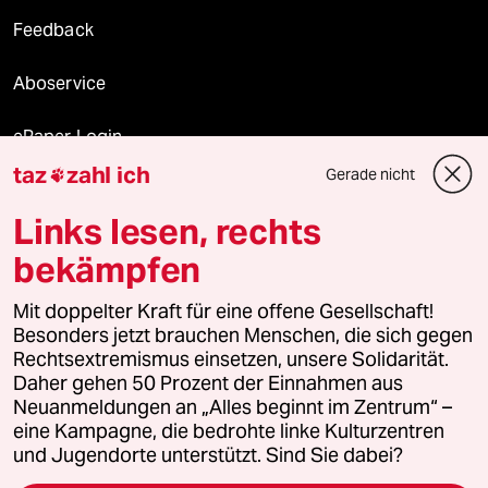
Feedback
Aboservice
ePaper Login
taz
zahl ich
Gerade nicht

Downloads für Abonnierende
Links lesen, rechts
bekämpfen
© 2026 taz Verlags und Vertriebs GmbH
Mit doppelter Kraft für eine offene Gesellschaft!
Alle Rechte vorbehalten. Bei rechtlichen Fragen oder für Genehmigungen
wenden Sie sich bitte an
lizenzen@taz.de
Besonders jetzt brauchen Menschen, die sich gegen
Rechtsextremismus einsetzen, unsere Solidarität.
Daher gehen 50 Prozent der Einnahmen aus
Feedback
Redaktionsstatut
Kommune-Richtlinien
KI-
Neuanmeldungen an „Alles beginnt im Zentrum“ –
eine Kampagne, die bedrohte linke Kulturzentren
Leitlinie
Informant
Datenschutz
Impressum
AGB
und Jugendorte unterstützt. Sind Sie dabei?