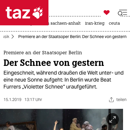

taz zahl ich
hitze
landtagswahl in sachsen-anhalt
iran-krieg
ceuta

taz zahl ich
Musik
Premiere an der Staatsoper Berlin: Der Schnee von gestern
taz zahl ich
themen
Premiere an der Staatsoper Berlin
Der Schnee von gestern
politik
Eingeschneit, während draußen die Welt unter- und
öko
eine neue Sonne aufgeht: In Berlin wurde Beat
Furrers „Violetter Schnee“ uraufgeführt.
gesellschaft
15.1.2019
13:17 Uhr
teilen
kultur
sport