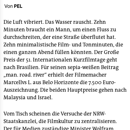
berlin
Von
PEL
nord
Die Luft vibriert. Das Wasser rauscht. Zehn
wahrheit
Minuten braucht ein Mann, um einen Fluss zu
durchschreiten, der eine Straße überflutet hat.
verlag
Zehn minimalistische Film- und Tonminuten, die
verlag
einen ganzen Abend füllen könnten. Der Große
Preis der 51. Internationalen Kurzfilmtage geht
veranstaltungen
nach Brasilien. Für seinen sepia-weißen Beitrag
shop
„man. road. river“ erhielt der Filmemacher
Marcellvs L. aus Belo Horizonte die 7.500 Euro-
fragen & hilfe
Auszeichnung. Die beiden Hauptpreise gehen nach
unterstützen
Malaysia und Israel.
abo
Vom Tisch scheinen die Versuche der NRW-
genossenschaft
Staatskanzlei, die Filmkultur zu zentralisieren.
Der für Medien zuständige Minister Wolfram