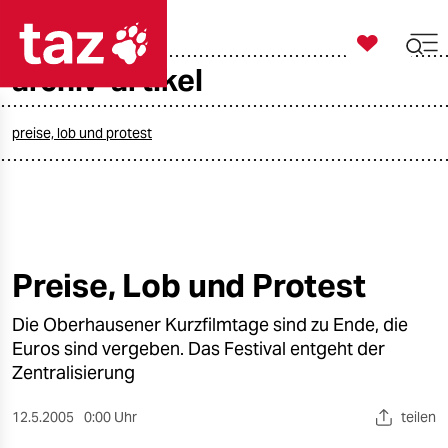

taz zahl ich
archiv-artikel

taz zahl ich
taz zahl ich
preise, lob und protest
themen
politik
öko
Preise, Lob und Protest
gesellschaft
Die Oberhausener Kurzfilmtage sind zu Ende, die
Euros sind vergeben. Das Festival entgeht der
kultur
Zentralisierung
sport
12.5.2005
0:00 Uhr
teilen