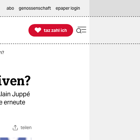
abo
genossenschaft
epaper login

taz zahl ich
taz zahl ich
n?
iven?
Alain Juppé
e erneute
teilen