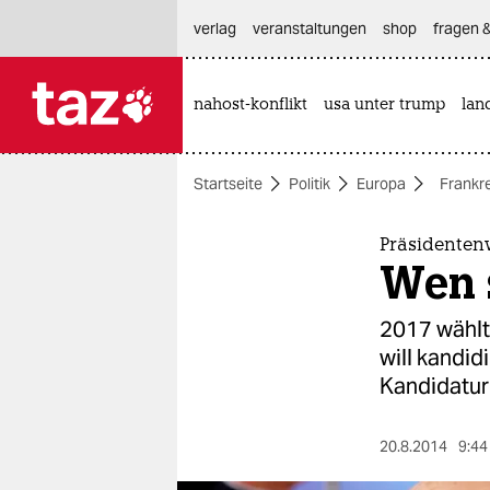
hautnavigation anspringen
hauptinhalt anspringen
footer anspringen
verlag
veranstaltungen
shop
fragen &
nahost-konflikt
usa unter trump
lan

taz zahl ich
taz zahl ich
Startseite
Politik
Europa
Frankr
themen
politik
Präsidenten
Wen 
öko
2017 wählt
gesellschaft
will kandid
Kandidatur
kultur
sport
20.8.2014
9:44