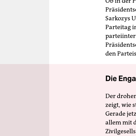
Ob in der 
Präsidents
Sarkozys U
Parteitag 
parteiinte
Präsidents
den Partei
Die Enga
Der drohe
zeigt, wie
Gerade jet
allem mit d
Zivilgesell