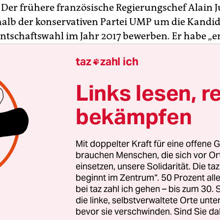
 Der frühere französische Regierungschef Alain J
halb der konservativen Partei UMP um die Kandid
entschaftswahl im Jahr 2017 bewerben. Er habe „e
nftigen Vorwahlen zu kandidieren“, kündigte der
taz
zahl ich

ter von Bordeaux am Mittwoch in seinem Intern
t die zerstrittene UMP derzeit übergangsweise 
Links lesen, r
emaligen Regierungschefs François Fillon und Pi
bekämpfen
indet sich in einer ihrer schwersten Krisen seit 
Mit doppelter Kraft für eine offene G
m Jahr 2002. Die Partei soll über falsche Abrec
brauchen Menschen, die sich vor O
öhe illegal den Wahlkampf des früheren Präside
einsetzen, unsere Solidarität. Die ta
beginnt im Zentrum“. 50 Prozent a
rkozy im Jahr 2012 mitfinanziert haben.
bei taz zahl ich gehen – bis zum 30
die linke, selbstverwaltete Orte unte
bevor sie verschwinden. Sind Sie da