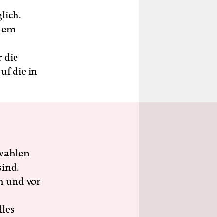
lich.
inem
 die
uf die in
wahlen
sind.
h und vor
lles