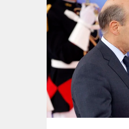
berlin
nord
wahrheit
verlag
verlag
veranstaltungen
shop
fragen & hilfe
unterstützen
abo
genossenschaft