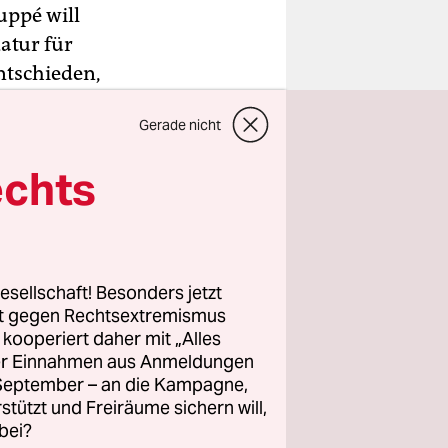
uppé will
atur für
ntschieden,
Gerade nicht
etblog an.
gemeinsam
echts
erre
der
esellschaft! Besonders jetzt
hnungen in
rt gegen Rechtsextremismus
nten
z kooperiert daher mit „Alles
ller Einnahmen aus Anmeldungen
. September – an die Kampagne,
rstützt und Freiräume sichern will,
bei?