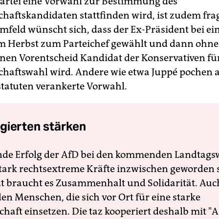
Partei eine Vorwahl zur Bestimmung des
chaftskandidaten stattfinden wird, ist zudem frag
mfeld wünscht sich, dass der Ex-Präsident bei e
im Herbst zum Parteichef gewählt und dann ohne
rnen Vorentscheid Kandidat der Konservativen für
chaftswahl wird. Andere wie etwa Juppé pochen a
statuten verankerte Vorwahl.
gierten stärken
nde Erfolg der AfD bei den kommenden Landtags
 stark rechtsextreme Kräfte inzwischen geworden 
zt braucht es Zusammenhalt und Solidarität. Auc
en Menschen, die sich vor Ort für eine starke
schaft einsetzen. Die taz kooperiert deshalb mit "A