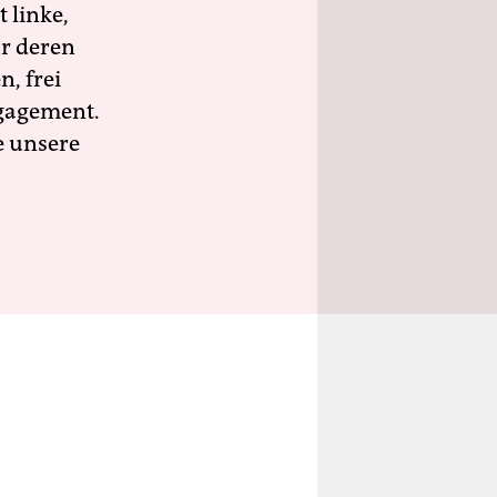
 linke,
ür deren
n, frei
ngagement.
e unsere