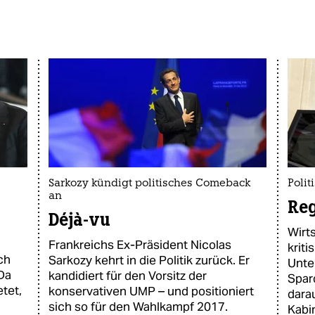
Sarkozy kündigt politisches Comeback
Polit
an
Reg
Déjà-vu
Wirt
Frankreichs Ex-Präsident Nicolas
kriti
ch
Sarkozy kehrt in die Politik zurück. Er
Unte
 Da
kandidiert für den Vorsitz der
Spard
etet,
konservativen UMP – und positioniert
dara
sich so für den Wahlkampf 2017.
Kabin