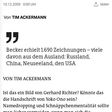
berlin
10.12.2009
0:00 Uhr
teilen
nord
Von
TIM ACKERMANN
wahrheit
verlag

verlag
Becker erhielt 1.690 Zeichnungen – viele
veranstaltungen
davon aus dem Ausland: Russland,
China, Neuseeland, den USA
shop
fragen & hilfe
VON TIM ACKERMANN
unterstützen
Ist das ein Bild von Gerhard Richter? Könnte das
abo
die Handschrift von Yoko Ono sein?
genossenschaft
Namedropping und Schnäppchenmentalität sollte