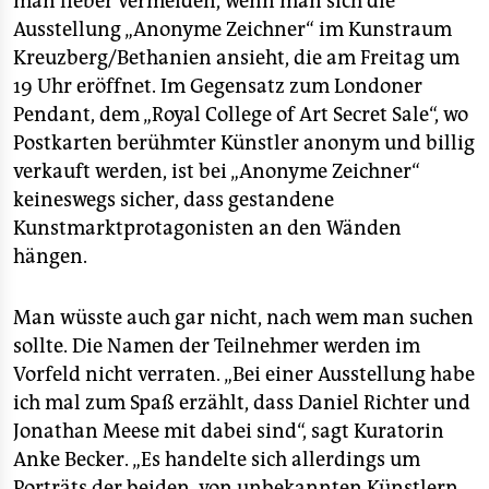
man lieber vermeiden, wenn man sich die
epaper login
Ausstellung „Anonyme Zeichner“ im Kunstraum
Kreuzberg/Bethanien ansieht, die am Freitag um
19 Uhr eröffnet. Im Gegensatz zum Londoner
Pendant, dem „Royal College of Art Secret Sale“, wo
Postkarten berühmter Künstler anonym und billig
verkauft werden, ist bei „Anonyme Zeichner“
keineswegs sicher, dass gestandene
Kunstmarktprotagonisten an den Wänden
hängen.
Man wüsste auch gar nicht, nach wem man suchen
sollte. Die Namen der Teilnehmer werden im
Vorfeld nicht verraten. „Bei einer Ausstellung habe
ich mal zum Spaß erzählt, dass Daniel Richter und
Jonathan Meese mit dabei sind“, sagt Kuratorin
Anke Becker. „Es handelte sich allerdings um
Porträts der beiden, von unbekannten Künstlern