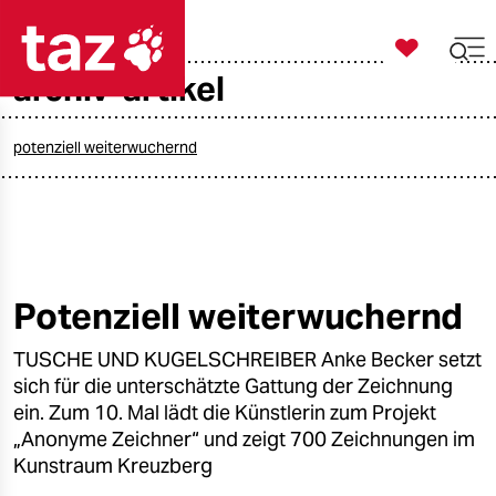

taz zahl ich
archiv-artikel

taz zahl ich
taz zahl ich
potenziell weiterwuchernd
themen
politik
öko
Potenziell weiterwuchernd
gesellschaft
TUSCHE UND KUGELSCHREIBER Anke Becker setzt
sich für die unterschätzte Gattung der Zeichnung
kultur
ein. Zum 10. Mal lädt die Künstlerin zum Projekt
„Anonyme Zeichner“ und zeigt 700 Zeichnungen im
sport
Kunstraum Kreuzberg