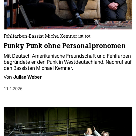
berlin
nord
wahrheit
Fehlfarben-Bassist Micha Kemner ist tot
verlag
Funky Punk ohne Personalpronomen
verlag
Mit Deutsch Amerikanische Freundschaft und Fehlfarben
begründete er den Punk in Westdeutschland. Nachruf auf
veranstaltungen
den Bassisten Michael Kemner.
shop
Von
Julian Weber
fragen & hilfe
11.1.2026
unterstützen
abo
genossenschaft