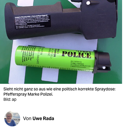
berlin
nord
wahrheit
verlag
verlag
veranstaltungen
shop
fragen & hilfe
Sieht nicht ganz so aus wie eine politisch korrekte Spraydose:
Pfefferspray Marke Polizei.
unterstützen
Bild: ap
abo
Von
Uwe Rada
genossenschaft