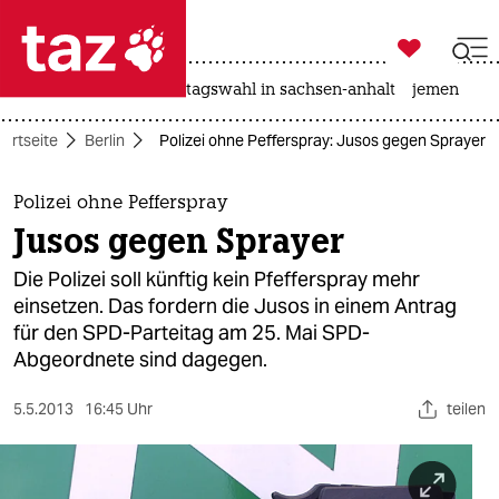

taz zahl ich
drohnen
rente
landtagswahl in sachsen-anhalt
jemen

taz zahl ich
tartseite
Berlin
Polizei ohne Pefferspray: Jusos gegen Sprayer
taz zahl ich
themen
Polizei ohne Pefferspray
Jusos gegen Sprayer
politik
Die Polizei soll künftig kein Pfefferspray mehr
öko
einsetzen. Das fordern die Jusos in einem Antrag
für den SPD-Parteitag am 25. Mai SPD-
gesellschaft
Abgeordnete sind dagegen.
kultur
5.5.2013
16:45 Uhr
teilen
sport