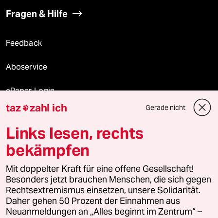
Fragen & Hilfe
Feedback
Aboservice
ePaper Login
taz
zahl ich
Gerade nicht

Downloads für Abonnierende
Links lesen, rechts
bekämpfen
© 2026 taz Verlags und Vertriebs GmbH
Alle Rechte vorbehalten. Bei rechtlichen Fragen oder für Genehmigungen
Mit doppelter Kraft für eine offene Gesellschaft!
wenden Sie sich bitte an
lizenzen@taz.de
Besonders jetzt brauchen Menschen, die sich gegen
Rechtsextremismus einsetzen, unsere Solidarität.
Daher gehen 50 Prozent der Einnahmen aus
Feedback
Redaktionsstatut
Kommune-Richtlinien
KI-
Neuanmeldungen an „Alles beginnt im Zentrum“ –