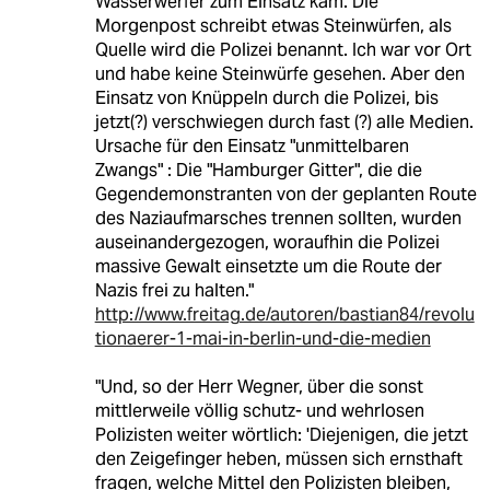
Wasserwerfer zum Einsatz kam. Die
Morgenpost schreibt etwas Steinwürfen, als
Quelle wird die Polizei benannt. Ich war vor Ort
und habe keine Steinwürfe gesehen. Aber den
Einsatz von Knüppeln durch die Polizei, bis
jetzt(?) verschwiegen durch fast (?) alle Medien.
Ursache für den Einsatz "unmittelbaren
Zwangs" : Die "Hamburger Gitter", die die
Gegendemonstranten von der geplanten Route
des Naziaufmarsches trennen sollten, wurden
auseinandergezogen, woraufhin die Polizei
massive Gewalt einsetzte um die Route der
Nazis frei zu halten."
http://www.freitag.de/autoren/bastian84/revolu
tionaerer-1-mai-in-berlin-und-die-medien
"Und, so der Herr Wegner, über die sonst
mittlerweile völlig schutz- und wehrlosen
Polizisten weiter wörtlich: 'Diejenigen, die jetzt
den Zeigefinger heben, müssen sich ernsthaft
fragen, welche Mittel den Polizisten bleiben,