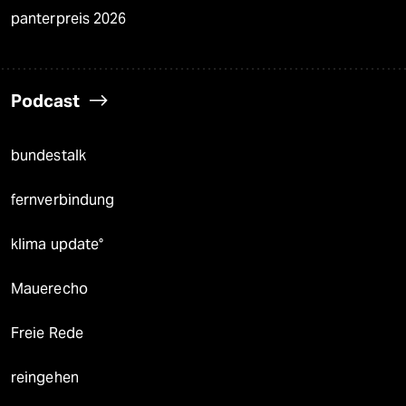
panterpreis 2026
Podcast
bundestalk
fernverbindung
klima update°
Mauerecho
Freie Rede
reingehen