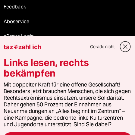
Feedback
Aboservice
ePaper Login
taz
zahl ich
Gerade nicht

Downloads für Abonnierende
Links lesen, rechts
bekämpfen
© 2026 taz Verlags und Vertriebs GmbH
Alle Rechte vorbehalten. Bei rechtlichen Fragen oder für Genehmigungen
Mit doppelter Kraft für eine offene Gesellschaft!
wenden Sie sich bitte an
lizenzen@taz.de
Besonders jetzt brauchen Menschen, die sich gegen
Rechtsextremismus einsetzen, unsere Solidarität.
Daher gehen 50 Prozent der Einnahmen aus
Feedback
Redaktionsstatut
Kommune-Richtlinien
KI-
Neuanmeldungen an „Alles beginnt im Zentrum“ –
eine Kampagne, die bedrohte linke Kulturzentren
Leitlinie
Informant
Datenschutz
Impressum
AGB
und Jugendorte unterstützt. Sind Sie dabei?