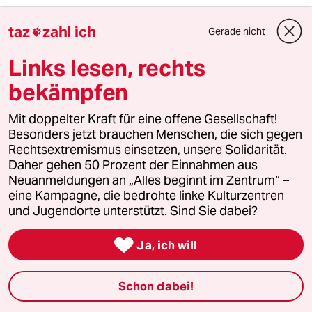
Ein Veranstalter, der es wirklich ernst meint,
taz
zahl ich
Gerade nicht

der füllt auch die Formulare für die Gema aus.
Die beiden Tanzschulen in meiner Stadt
Links lesen, rechts
schaffen das Tag für Tag - bei jedem Tanzkurs,
bekämpfen
bei jedem Übungsball, weil die spielen nämlich
nur gemafreie Musik.
Mit doppelter Kraft für eine offene Gesellschaft!
Besonders jetzt brauchen Menschen, die sich gegen
meistkommentiert
Rechtsextremismus einsetzen, unsere Solidarität.
Daher gehen 50 Prozent der Einnahmen aus
Neuanmeldungen an „Alles beginnt im Zentrum“ –
1
Krise der Demokratie
eine Kampagne, die bedrohte linke Kulturzentren
AfD-Wählen als Triebabfuhr
und Jugendorte unterstützt. Sind Sie dabei?

Ja, ich will
2
Nein zum Zivildienst
Schon dabei!
Hinterlistiger Schritt der
Bundesregierung