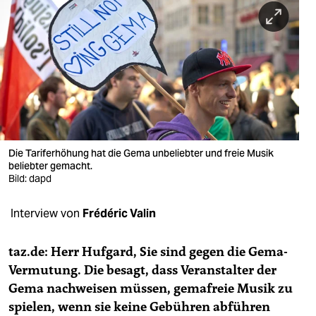
berlin
nord
wahrheit
verlag
verlag
veranstaltungen
Die Tariferhöhung hat die Gema unbeliebter und freie Musik
beliebter gemacht.
shop
Bild: dapd
fragen & hilfe
Interview von
Frédéric Valin
unterstützen
taz.de: Herr Hufgard, Sie sind gegen die Gema-
abo
Vermutung. Die besagt, dass Veranstalter der
Gema nachweisen müssen, gemafreie Musik zu
genossenschaft
spielen, wenn sie keine Gebühren abführen