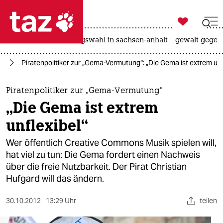

taz zahl ich
hitze
surfen
landtagswahl in sachsen-anhalt
gewalt gegen

taz zahl ich
ur
Piratenpolitiker zur „Gema-Vermutung“: „Die Gema ist extrem unf
taz zahl ich
themen
Piratenpolitiker zur „Gema-Vermutung“
„Die Gema ist extrem
politik
unflexibel“
öko
Wer öffentlich Creative Commons Musik spielen will,
hat viel zu tun: Die Gema fordert einen Nachweis
gesellschaft
über die freie Nutzbarkeit. Der Pirat Christian
Hufgard will das ändern.
kultur
sport
30.10.2012
13:29 Uhr
teilen