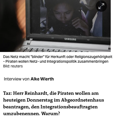
berlin
nord
wahrheit
verlag
verlag
veranstaltungen
Das Netz macht "blinder" für Herkunft oder Religionszugehörigkeit
- Piraten wollen Netz- und Integrationspolitik zusammenbringen
shop
Bild: reuters
fragen & hilfe
Interview von
Alke Wierth
unterstützen
Taz: Herr Reinhardt, die Piraten wollen am
abo
heuteigen Donnerstag im Abgeordnetenhaus
beantragen, den Integrationsbeauftragten
genossenschaft
umzubenennen. Warum?