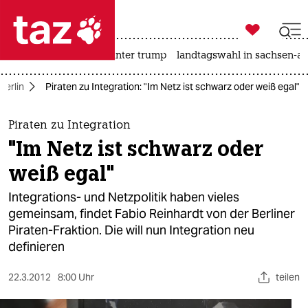

taz zahl ich
nahost-konflikt
usa unter trump
landtagswahl in sachsen-an

taz zahl ich
Berlin
Piraten zu Integration: "Im Netz ist schwarz oder weiß egal"
taz zahl ich
themen
Piraten zu Integration
"Im Netz ist schwarz oder
politik
weiß egal"
öko
Integrations- und Netzpolitik haben vieles
gemeinsam, findet Fabio Reinhardt von der Berliner
gesellschaft
Piraten-Fraktion. Die will nun Integration neu
definieren
kultur
sport
22.3.2012
8:00 Uhr
teilen