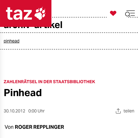

taz zahl ich
archiv-artikel

taz zahl ich
taz zahl ich
pinhead
themen
politik
ZAHLENRÄTSEL IN DER STAATSBIBLIOTHEK
öko
Pinhead
gesellschaft
kultur
30.10.2012
0:00 Uhr
teilen
sport
Von
ROGER REPPLINGER