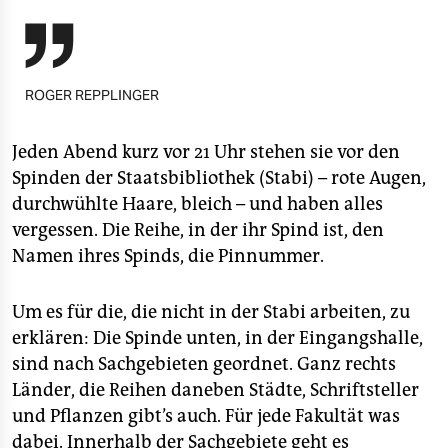
berlin

nord
wahrheit
ROGER REPPLINGER
verlag
Jeden Abend kurz vor 21 Uhr stehen sie vor den
verlag
Spinden der Staatsbibliothek (Stabi) – rote Augen,
durchwühlte Haare, bleich – und haben alles
veranstaltungen
vergessen. Die Reihe, in der ihr Spind ist, den
shop
Namen ihres Spinds, die Pinnummer.
fragen & hilfe
Um es für die, die nicht in der Stabi arbeiten, zu
unterstützen
erklären: Die Spinde unten, in der Eingangshalle,
sind nach Sachgebieten geordnet. Ganz rechts
abo
Länder, die Reihen daneben Städte, Schriftsteller
genossenschaft
und Pflanzen gibt’s auch. Für jede Fakultät was
dabei. Innerhalb der Sachgebiete geht es