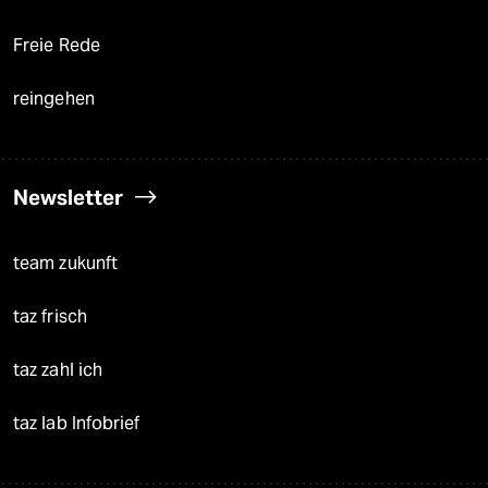
Freie Rede
reingehen
Newsletter
team zukunft
taz frisch
taz zahl ich
taz lab Infobrief