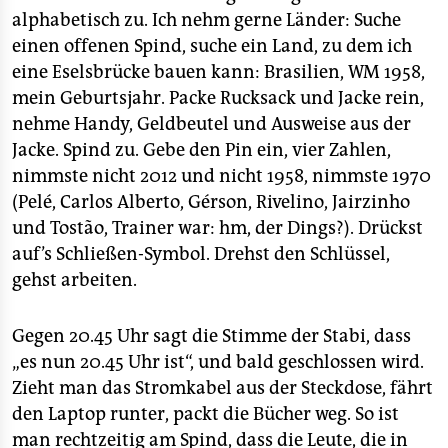
epaper login
alphabetisch zu. Ich nehm gerne Länder: Suche
einen offenen Spind, suche ein Land, zu dem ich
eine Eselsbrücke bauen kann: Brasilien, WM 1958,
mein Geburtsjahr. Packe Rucksack und Jacke rein,
nehme Handy, Geldbeutel und Ausweise aus der
Jacke. Spind zu. Gebe den Pin ein, vier Zahlen,
nimmste nicht 2012 und nicht 1958, nimmste 1970
(Pelé, Carlos Alberto, Gérson, Rivelino, Jairzinho
und Tostão, Trainer war: hm, der Dings?). Drückst
auf’s Schließen-Symbol. Drehst den Schlüssel,
gehst arbeiten.
Gegen 20.45 Uhr sagt die Stimme der Stabi, dass
„es nun 20.45 Uhr ist“, und bald geschlossen wird.
Zieht man das Stromkabel aus der Steckdose, fährt
den Laptop runter, packt die Bücher weg. So ist
man rechtzeitig am Spind, dass die Leute, die in