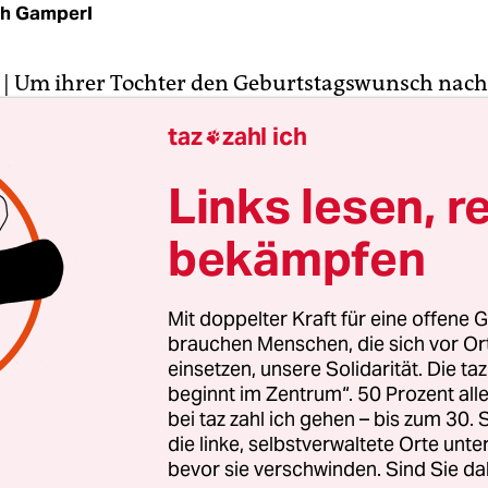
th Gamperl
| Um ihrer Tochter den Geburtstagswunsch nach
u erfüllen, gingen die Eltern einer Dreijährigen 
taz
zahl ich

too-Studio. Doch schon beim Ohrlochstechen soll 
ch geweint und noch drei Tage später bei einem A
Links lesen, r
atische Reaktion gezeigt haben. Ihre Eltern klagt
bekämpfen
gegen das Tattoo-Studio auf Schmerzensgeld.
as zuständige Berliner Amtsgericht Lichtenberg 
Mit doppelter Kraft für eine offene G
sich auch die Eltern strafbar gemacht haben, als 
brauchen Menschen, die sich vor O
her stechen ließen. Auch stelle sich die Frage, ob
einsetzen, unsere Solidarität. Die ta
beginnt im Zentrum“. 50 Prozent a
des Tattoo-Studios hätte ablehnen müssen, eine
bei taz zahl ich gehen – bis zum 30
cher zu stechen.
die linke, selbstverwaltete Orte unte
bevor sie verschwinden. Sind Sie da