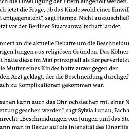
ich die Einwilligung der Eltern eingeholt werden.
 sich jetzt die Frage, ob das Kindeswohl einer Einwi
ht entgegensteht“, sagt Hampe. Nicht auszuschlie
etzt vor der Berliner Staatsanwaltschaft landet.
rinnert an die aktuelle Debatte um die Beschneid
igen Jungen aus religiösen Gründen. Das Kölner
t hatte diese im Mai prinzipiell als Körperverlet
Die Mutter eines Kindes hatte zuvor gegen den
en Arzt geklagt, der die Beschneidung durchgefü
nach zu Komplikationen gekommen war.
sehen kann auch das Ohrlochstechen mit einer N
etzung gesehen werden“, sagt Sylvia Lunau, Fach
enrecht: „Beschneidungen von Jungen und das St
ann man in Bezug auf die Intensität des Eingriffs