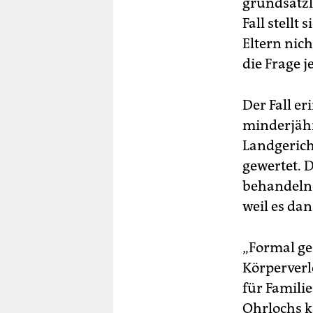
grundsätzl
Fall stellt
Eltern nic
die Frage j
Der Fall e
minderjähr
Landgerich
gewertet. 
behandelnd
weil es da
„Formal ge
Körperverl
für Famili
Ohrlochs k