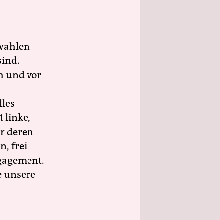
wahlen
sind.
h und vor
lles
 linke,
ür deren
n, frei
ngagement.
e unsere