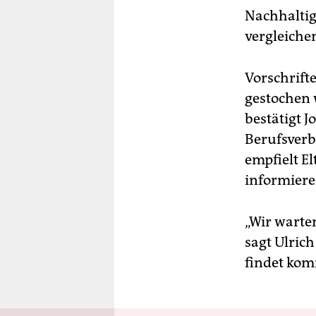
Nachhaltig
vergleichen
Vorschrift
gestochen 
bestätigt 
Berufsverb
empfielt El
informiere
„Wir warte
sagt Ulric
findet kom