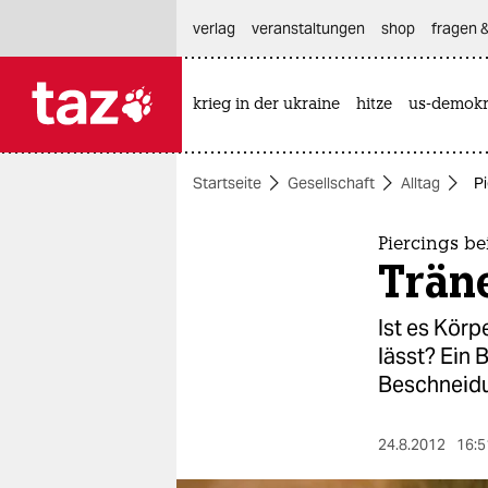
hautnavigation anspringen
hauptinhalt anspringen
footer anspringen
verlag
veranstaltungen
shop
fragen &
krieg in der ukraine
hitze
us-demokr

taz zahl ich
taz zahl ich
Startseite
Gesellschaft
Alltag
Pi
themen
politik
Piercings be
Träne
öko
Ist es Körp
gesellschaft
lässt? Ein B
Beschneidu
kultur
sport
24.8.2012
16:5