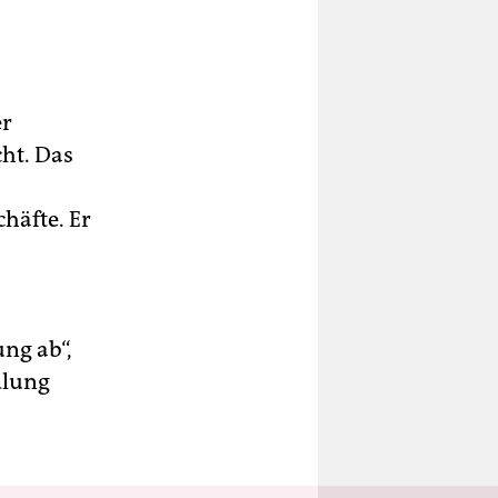
er
cht. Das
häfte. Er
ng ab“,
dlung