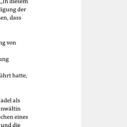
 „In diesem
lligung der
ßen, dass
ung von
zung
hrt hatte,
adel als
anwältin
echen eines
 und die