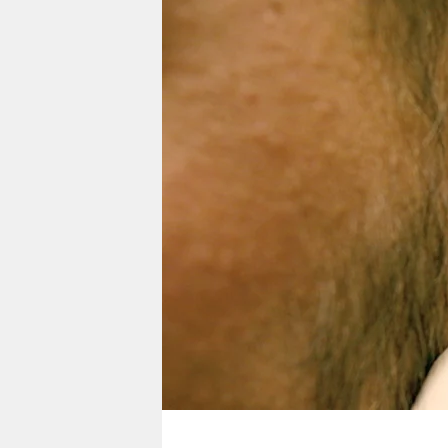
berlin
nord
wahrheit
verlag
verlag
veranstaltungen
shop
fragen & hilfe
unterstützen
abo
genossenschaft