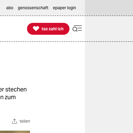
abo
genossenschaft
epaper login

taz zahl ich
taz zahl ich
er stechen
len zum
teilen