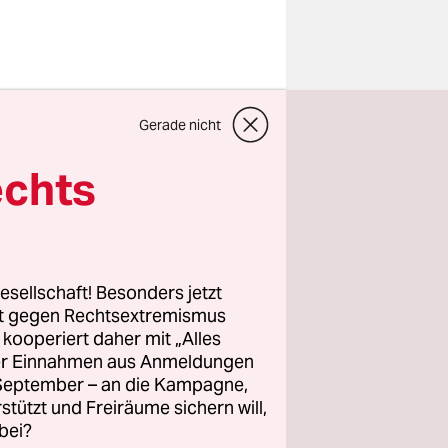
in Berlin
Gerade nicht
das Kind
rzttermin
echts
en
prüfen
esellschaft! Besonders jetzt
sie dem
rt gegen Rechtsextremismus
 es die
z kooperiert daher mit „Alles
ller Einnahmen aus Anmeldungen
m so jungen
. September – an die Kampagne,
rstützt und Freiräume sichern will,
bei?