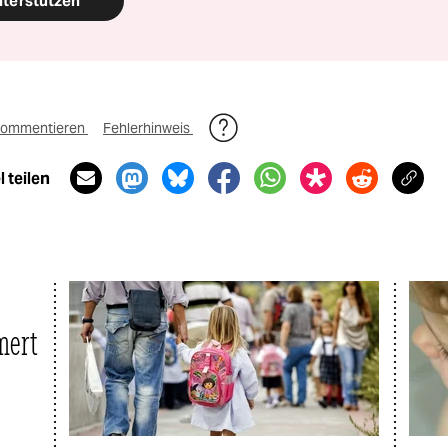
nterstützen
ommentieren
Fehlerhinweis
 teilen
mert