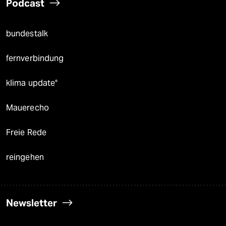
Podcast
bundestalk
fernverbindung
klima update°
Mauerecho
Freie Rede
reingehen
Newsletter