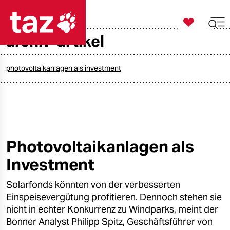

taz zahl ich
archiv-artikel

taz zahl ich
taz zahl ich
photovoltaikanlagen als investment
themen
politik
öko
Photovoltaikanlagen als
Investment
gesellschaft
Solarfonds könnten von der verbesserten
kultur
Einspeisevergütung profitieren. Dennoch stehen sie
sport
nicht in echter Konkurrenz zu Windparks, meint der
Bonner Analyst Philipp Spitz, Geschäftsführer von