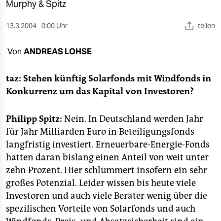
berlin
Murphy & Spitz
nord
13.3.2004
0:00 Uhr
teilen
wahrheit
Von
ANDREAS LOHSE
verlag
taz: Stehen künftig Solarfonds mit Windfonds in
verlag
Konkurrenz um das Kapital von Investoren?
veranstaltungen
Philipp Spitz:
Nein. In Deutschland werden Jahr
shop
für Jahr Milliarden Euro in Beteiligungsfonds
langfristig investiert. Erneuerbare-Energie-Fonds
fragen & hilfe
hatten daran bislang einen Anteil von weit unter
unterstützen
zehn Prozent. Hier schlummert insofern ein sehr
großes Potenzial. Leider wissen bis heute viele
abo
Investoren und auch viele Berater wenig über die
genossenschaft
spezifischen Vorteile von Solarfonds und auch