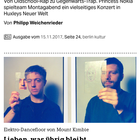
Von Oldschool-Rap zu Gegenwarts-Trap. Princess Nokia
spielteam Montagabend ein vielseitiges Konzert in
Huxleys Neuer Welt
Von
Philipp Weichenrieder
Ausgabe vom
15.11.2017
,
Seite 24,
berlin kultur
Elektro-Dancefloor von Mount Kimbie
Lieben, was übrig bleibt