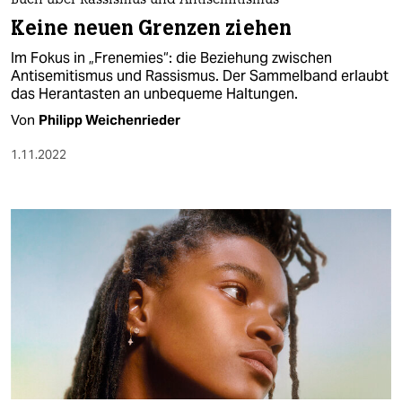
berlin
Buch über Rassismus und Antisemitismus
Keine neuen Grenzen ziehen
nord
Im Fokus in „Frenemies“: die Beziehung zwischen
Antisemitismus und Rassismus. Der Sammelband erlaubt
wahrheit
das Herantasten an unbequeme Haltungen.
verlag
Von
Philipp Weichenrieder
1.11.2022
verlag
veranstaltungen
shop
fragen & hilfe
unterstützen
abo
genossenschaft