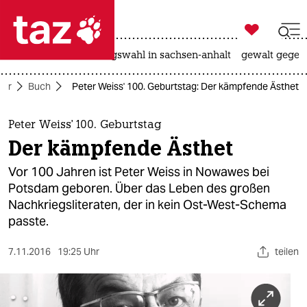

taz zahl ich
hitze
surfen
landtagswahl in sachsen-anhalt
gewalt gegen

taz zahl ich
tur
Buch
Peter Weiss' 100. Geburtstag: Der kämpfende Ästhet
taz zahl ich
themen
Peter Weiss' 100. Geburtstag
Der kämpfende Ästhet
politik
Vor 100 Jahren ist Peter Weiss in Nowawes bei
öko
Potsdam geboren. Über das Leben des großen
Nachkriegsliteraten, der in kein Ost-West-Schema
gesellschaft
passte.
kultur
7.11.2016
19:25 Uhr
teilen
sport