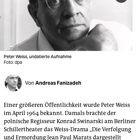
berlin
nord
wahrheit
verlag
verlag
Peter Weiss, undatierte Aufnahme
Foto: dpa
veranstaltungen
shop
Von
Andreas Fanizadeh
fragen & hilfe
unterstützen
Einer größeren Öffentlichkeit wurde Peter Weiss
im April 1964 bekannt. Damals brachte der
abo
polnische Regisseur Konrad Swinarski am Berliner
genossenschaft
Schillertheater das Weiss-Drama „Die Verfolgung
und Ermordung Jean Paul Marats dargestellt