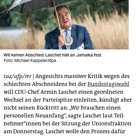
berlin
nord
wahrheit
verlag
verlag
Will keinen Abschied: Laschet hält an Jamaika fest
Foto: Michael Kappeler/dpa
veranstaltungen
taz/afp/rtr
| Angesichts massiver Kritik wegen des
shop
schlechten Abschneidens bei der
Bundestagswahl
fragen & hilfe
will CDU-Chef Armin Laschet einen geordneten
Wechsel an der Parteispitze einleiten, kündigt aber
unterstützen
nicht seinen Rücktritt an. „Wir brauchen einen
abo
personellen Neuanfang“, sagte Laschet laut Teil­
neh­me­r*in­nen bei der Sitzung der Unionsfraktion
genossenschaft
am Donnerstag. Laschet wolle den Prozess dafür