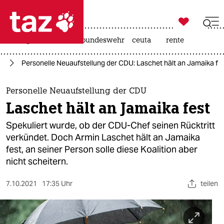

taz zahl ich
niedrigwasser
afd
bundeswehr
ceuta
rente

taz zahl ich
25
Personelle Neuaufstellung der CDU: Laschet hält an Jamaika fe
taz zahl ich
themen
Personelle Neuaufstellung der CDU
Laschet hält an Jamaika fest
politik
Spekuliert wurde, ob der CDU-Chef seinen Rücktritt
öko
verkündet. Doch Armin Laschet hält an Jamaika
fest, an seiner Person solle diese Koalition aber
gesellschaft
nicht scheitern.
kultur
7.10.2021
17:35 Uhr
teilen
sport