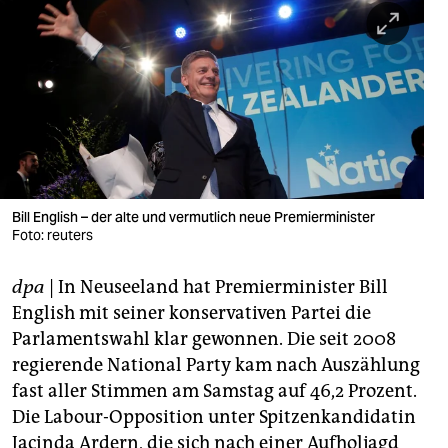
berlin
nord
wahrheit
verlag
verlag
veranstaltungen
Bill English – der alte und vermutlich neue Premierminister
Foto: reuters
shop
dpa
| In Neuseeland hat Premierminister Bill
fragen & hilfe
English mit seiner konservativen Partei die
unterstützen
Parlamentswahl klar gewonnen. Die seit 2008
regierende National Party kam nach Auszählung
abo
fast aller Stimmen am Samstag auf 46,2 Prozent.
genossenschaft
Die Labour-Opposition unter Spitzenkandidatin
Jacinda Ardern, die sich nach einer Aufholjagd