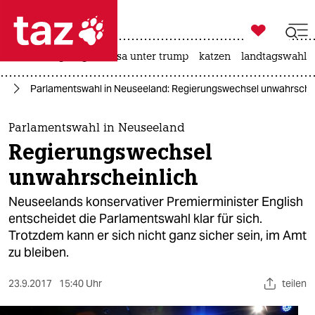

taz zahl ich
hitze
bergsteigen
usa unter trump
katzen
landtagswahl i

taz zahl ich
en
Parlamentswahl in Neuseeland: Regierungswechsel unwahrschei
taz zahl ich
themen
Parlamentswahl in Neuseeland
Regierungswechsel
politik
unwahrscheinlich
öko
Neuseelands konservativer Premierminister English
entscheidet die Parlamentswahl klar für sich.
gesellschaft
Trotzdem kann er sich nicht ganz sicher sein, im Amt
zu bleiben.
kultur
sport
23.9.2017
15:40 Uhr
teilen