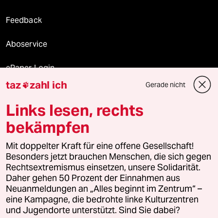
Feedback
Aboservice
ePaper Login
taz
zahl ich
Gerade nicht

Downloads für Abonnierende
Links lesen, rechts
bekämpfen
© 2026 taz Verlags und Vertriebs GmbH
Mit doppelter Kraft für eine offene Gesellschaft!
Alle Rechte vorbehalten. Bei rechtlichen Fragen oder für Genehmigungen
wenden Sie sich bitte an
lizenzen@taz.de
Besonders jetzt brauchen Menschen, die sich gegen
Rechtsextremismus einsetzen, unsere Solidarität.
Daher gehen 50 Prozent der Einnahmen aus
Feedback
Redaktionsstatut
Kommune-Richtlinien
KI-
Neuanmeldungen an „Alles beginnt im Zentrum“ –
eine Kampagne, die bedrohte linke Kulturzentren
Leitlinie
Informant
Datenschutz
Impressum
AGB
und Jugendorte unterstützt. Sind Sie dabei?