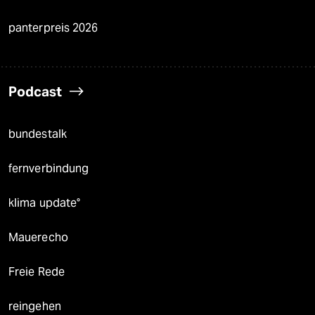
panterpreis 2026
Podcast
bundestalk
fernverbindung
klima update°
Mauerecho
Freie Rede
reingehen