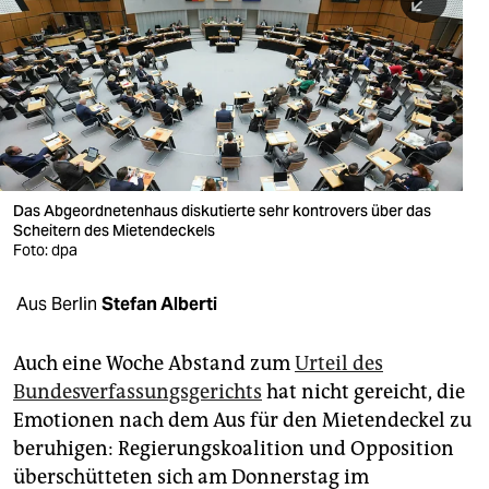
berlin
nord
wahrheit
verlag
verlag
Das Abgeordnetenhaus diskutierte sehr kontrovers über das
Scheitern des Mietendeckels
veranstaltungen
Foto: dpa
shop
Aus Berlin
Stefan Alberti
fragen & hilfe
unterstützen
Auch eine Woche Abstand zum
Urteil des
Bundesverfassungsgerichts
hat nicht gereicht, die
abo
Emotionen nach dem Aus für den Mietendeckel zu
beruhigen: Regierungskoalition und Opposition
genossenschaft
überschütteten sich am Donnerstag im