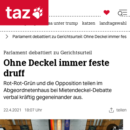

taz zahl ich
hitze
bergsteigen
usa unter trump
katzen
landtagswahl i

taz zahl ich
in
Parlament debattiert zu Gerichtsurteil: Ohne Deckel immer feste
taz zahl ich
themen
Parlament debattiert zu Gerichtsurteil
Ohne Deckel immer feste
politik
druff
öko
Rot-Rot-Grün und die Opposition teilen im
Abgeordnetenhaus bei Mietendeckel-Debatte
gesellschaft
verbal kräftig gegeneinander aus.
kultur
22.4.2021
18:07 Uhr
teilen
sport