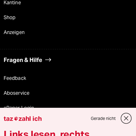
Kantine
Shop
Anzeigen
Fragen & Hilfe
Feedback
Aboservice
ePaper Login
taz
zahl ich
Gerade nicht

Downloads für Abonnierende
Links lesen, rechts