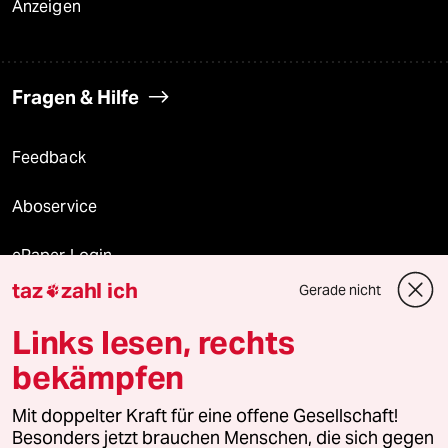
Anzeigen
Fragen & Hilfe
Feedback
Aboservice
ePaper Login
taz
zahl ich
Gerade nicht

Downloads für Abonnierende
Links lesen, rechts
bekämpfen
© 2026 taz Verlags und Vertriebs GmbH
Mit doppelter Kraft für eine offene Gesellschaft!
Alle Rechte vorbehalten. Bei rechtlichen Fragen oder für Genehmigungen
wenden Sie sich bitte an
lizenzen@taz.de
Besonders jetzt brauchen Menschen, die sich gegen