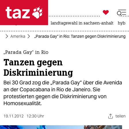

taz zahl ich
niedrigwasser
rente
landtagswahl in sachsen-anhalt
hybri

taz zahl ich
tik
Amerika
„Parada Gay“ in Rio: Tanzen gegen Diskriminierung
taz zahl ich
themen
„Parada Gay“ in Rio
Tanzen gegen
politik
Diskriminierung
öko
Bei 30 Grad zog die „Parada Gay“ über die Avenida
an der Copacabana in Rio de Janeiro. Sie
gesellschaft
protestierten gegen die Diskriminierung von
Homosexualität.
kultur
sport
19.11.2012
12:30 Uhr
teilen