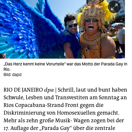
berlin
nord
wahrheit
verlag
verlag
veranstaltungen
„Das Herz kennt keine Vorurteile“ war das Motto der Parada Gay in
Rio.
shop
Bild: dapd
fragen & hilfe
RIO DE JANEIRO
dpa
| Schrill, laut und bunt haben
Schwule, Lesben und Transvestiten am Sonntag an
unterstützen
Rios Copacabana-Strand Front gegen die
abo
Diskriminierung von Homosexuellen gemacht.
Mehr als zehn große Musik- Wagen zogen bei der
genossenschaft
17. Auflage der „Parada Gay“ über die zentrale