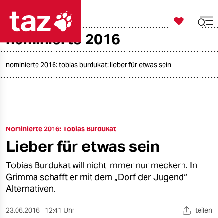

taz zahl ich
nominierte 2016

taz zahl ich
taz zahl ich
nominierte 2016: tobias burdukat: lieber für etwas sein
themen
politik
Nominierte 2016: Tobias Burdukat
öko
Lieber für etwas sein
gesellschaft
Tobias Burdukat will nicht immer nur meckern. In
kultur
Grimma schafft er mit dem „Dorf der Jugend“
Alternativen.
sport
23.06.2016
12:41 Uhr
teilen