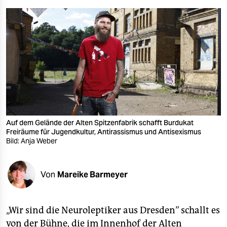
berlin
nord
wahrheit
verlag
verlag
veranstaltungen
Auf dem Gelände der Alten Spitzenfabrik schafft Burdukat
shop
Freiräume für Jugendkultur, Antirassismus und Antisexismus
Bild: Anja Weber
fragen & hilfe
unterstützen
Von
Mareike Barmeyer
abo
genossenschaft
„Wir sind die Neuroleptiker aus Dresden” schallt es
von der Bühne, die im Innenhof der Alten