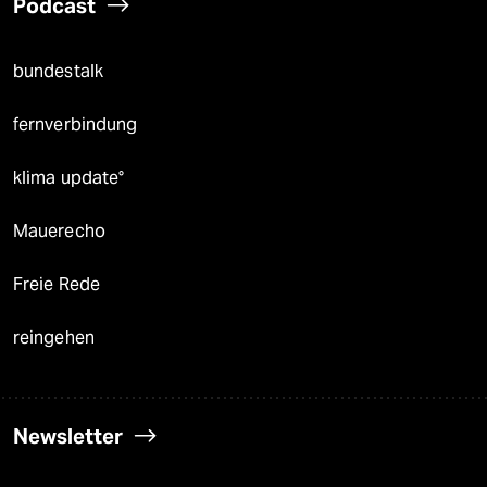
Podcast
bundestalk
fernverbindung
klima update°
Mauerecho
Freie Rede
reingehen
Newsletter