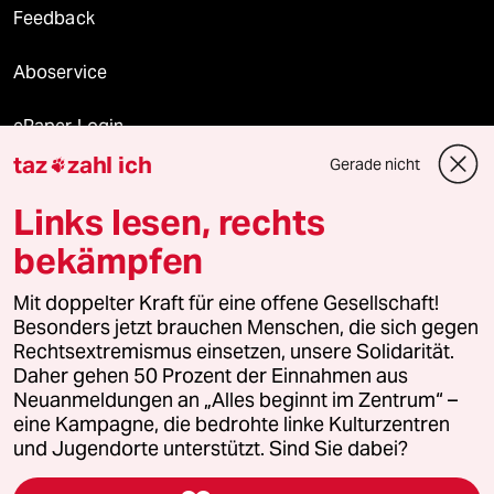
Feedback
Aboservice
ePaper Login
taz
zahl ich
Gerade nicht

Downloads für Abonnierende
Links lesen, rechts
bekämpfen
© 2026 taz Verlags und Vertriebs GmbH
Alle Rechte vorbehalten. Bei rechtlichen Fragen oder für Genehmigungen
Mit doppelter Kraft für eine offene Gesellschaft!
wenden Sie sich bitte an
lizenzen@taz.de
Besonders jetzt brauchen Menschen, die sich gegen
Rechtsextremismus einsetzen, unsere Solidarität.
Daher gehen 50 Prozent der Einnahmen aus
Feedback
Redaktionsstatut
Kommune-Richtlinien
KI-
Neuanmeldungen an „Alles beginnt im Zentrum“ –
eine Kampagne, die bedrohte linke Kulturzentren
Leitlinie
Informant
Datenschutz
Impressum
AGB
und Jugendorte unterstützt. Sind Sie dabei?
Seitenwende
Einwilligungen widerrufen (Ads)