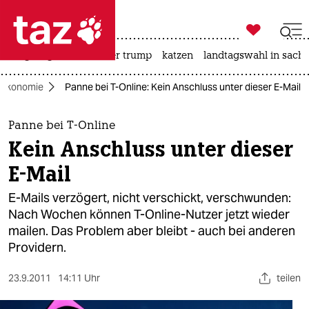

taz zahl ich
bergsteigen
usa unter trump
katzen
landtagswahl in sachs

taz zahl ich
zökonomie
Panne bei T-Online: Kein Anschluss unter dieser E-Mail
taz zahl ich
themen
Panne bei T-Online
Kein Anschluss unter dieser
politik
E-Mail
öko
E-Mails verzögert, nicht verschickt, verschwunden:
Nach Wochen können T-Online-Nutzer jetzt wieder
gesellschaft
mailen. Das Problem aber bleibt - auch bei anderen
Providern.
kultur
sport
23.9.2011
14:11 Uhr
teilen