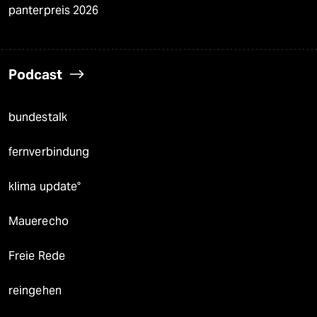
panterpreis 2026
Podcast
bundestalk
fernverbindung
klima update°
Mauerecho
Freie Rede
reingehen