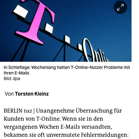
berlin
nord
wahrheit
verlag
verlag
veranstaltungen
In Schieflage: Wochenlang hatten T-Online-Nutzer Probleme mit
ihren E-Mails
shop
Bild: dpa
fragen & hilfe
Von
Torsten Kleinz
unterstützen
BERLIN
taz
| Unangenehme Überraschung für
abo
Kunden von T-Online. Wenn sie in den
vergangenen Wochen E-Mails versandten,
genossenschaft
bekamen sie oft unvermutete Fehlermeldungen: