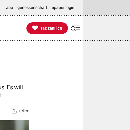
abo
genossenschaft
epaper login

taz zahl ich
taz zahl ich
s. Es will
.
teilen