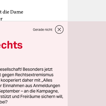
gt die Dame
er
rolle im
Gerade nicht
Wer als
echts
in
esellschaft! Besonders jetzt
d verklebt,
rt gegen Rechtsextremismus
z kooperiert daher mit „Alles
e
ller Einnahmen aus Anmeldungen
paar Häuser
. September – an die Kampagne,
n Zutaten
rstützt und Freiräume sichern will,
ten macht
bei?