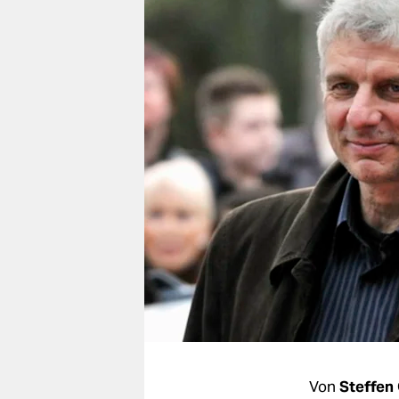
berlin
nord
wahrheit
verlag
verlag
veranstaltungen
shop
fragen & hilfe
unterstützen
abo
genossenschaft
Von
Steffen