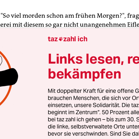
 "So viel morden schon am frühen Morgen?", fra
kerei mit diesem so gar nicht unangenehmen Eifl
ag, der sie eigentlich mindestens für eine Neben
taz
zahl ich

ifelkrimi qualifizieren müsste. Wenn die wüsste. 
ener Bürger bis zum Wochenende durch die
Links lesen, r
ufsstraße im Eifelstädtchen Daun eilt, tappt in e
bekämpfen
brechen nach dem anderen.
or-Ausrüster schräg gegenüber von der
Mit doppelter Kraft für eine offene G
nformation sind die Schaufenster mit Absperrban
brauchen Menschen, die sich vor O
einsetzen, unsere Solidarität. Die ta
sser und offenbar nicht mehr ganz so zuverlässig
beginnt im Zentrum“. 50 Prozent a
e stecken als Beweismittel in Klarsichttüten, ein 
bei taz zahl ich gehen – bis zum 30
die Apotheke ihren Giftschrank mit allerlei feine
die linke, selbstverwaltete Orte unte
r ins Fenster gestellt. Nur der Metzger weiter un
bevor sie verschwinden. Sind Sie da