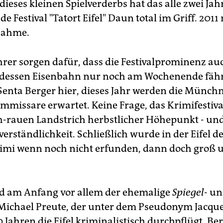
dieses kleinen Spielverderbs hat das alle zwei Jah
de Festival "Tatort Eifel" Daun total im Griff. 201
nahme.
hrer sorgen dafür, dass die Festivalprominenz au
dessen Eisenbahn nur noch am Wochenende fähr
Senta Berger hier, dieses Jahr werden die Münch
mmissare erwartet. Keine Frage, das Krimifestival
ch-rauen Landstrich herbstlicher Höhepunkt - und
verständlichkeit. Schließlich wurde in der Eifel d
imi wenn noch nicht erfunden, dann doch groß 
d am Anfang vor allem der ehemalige
Spiegel
- u
 Michael Preute, der unter dem Pseudonym Jacqu
0 Jahren die Eifel kriminalistisch durchpflügt. Be