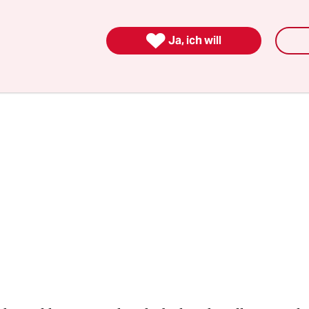
ise nicht mit, dabei ist Mord - sogar in seiner vö
ndwie ja auch sein Geschäft.

Ja, ich will