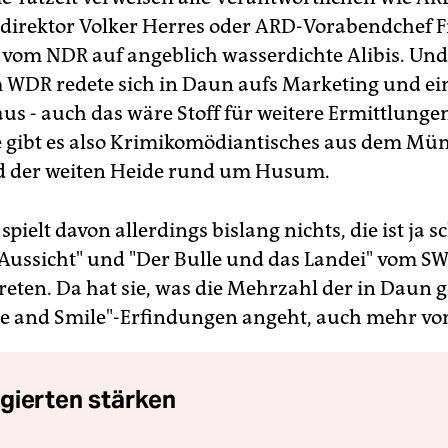
irektor Volker Herres oder ARD-Vorabendchef 
om NDR auf angeblich wasserdichte Alibis. Un
WDR redete sich in Daun aufs Marketing und ei
us - auch das wäre Stoff für weitere Ermittlungen
 gibt es also Krimikomödiantisches aus dem Mün
d der weiten Heide rund um Husum.
l spielt davon allerdings bislang nichts, die ist ja 
Aussicht" und "Der Bulle und das Landei" vom S
treten. Da hat sie, was die Mehrzahl der in Daun 
 and Smile"-Erfindungen angeht, auch mehr vo
gierten stärken