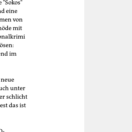
e "Sokos"
nd eine
äumen von
nöde mit
onalkrimi
ösen:
end im
e neue
uch unter
r schlicht
st das ist
D-