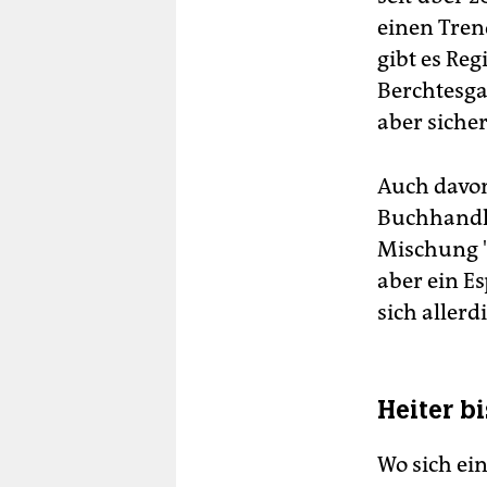
einen Trend
gibt es Re
Berchtesga
aber siche
Auch davon
Buchhandlu
Mischung "
aber ein E
sich aller
Heiter bi
Wo sich ein