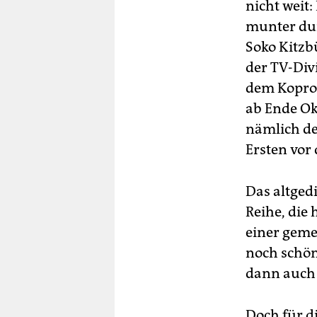
nicht weit:
munter dur
Soko Kitzb
der TV-Div
dem Koprod
ab Ende Ok
nämlich de
Ersten vor
Das altged
Reihe, die
einer geme
noch schön,
dann auch 
Doch für d