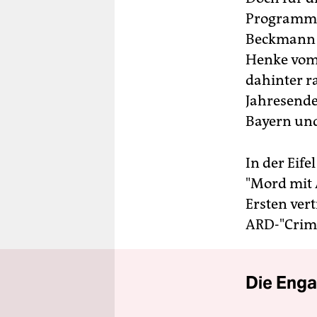
Programmd
Beckmann v
Henke vom 
dahinter ra
Jahresende
Bayern un
In der Eife
"Mord mit 
Ersten ver
ARD-"Crime
Die Enga