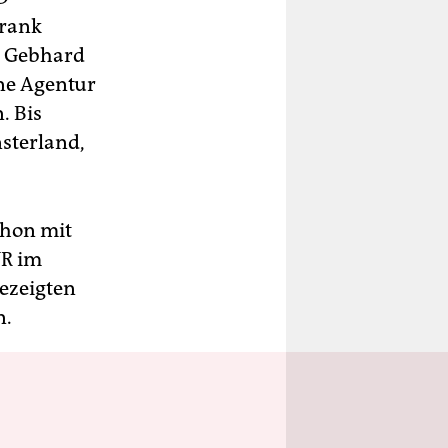
Frank
d Gebhard
ne Agentur
. Bis
sterland,
schon mit
WR im
gezeigten
n.