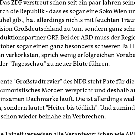
 Das ZDF verstreut schon seit ein paar Jahren sein
ch die Republik - dass es sogar eine Soko Wien u
ühel gibt, hat allerdings nichts mit feuchten Tr
ision Großdeutschland zu tun, sondern ganz sch
uktionspartner ORF. Bei der ARD muss der Regi
tober sogar einen ganz besonders schweren Fall l
n verkorksten, sprich wenig erfolgreichen Vorab
 der "Tagesschau" zu neuer Blüte führen.
iente "Großstadtrevier" des NDR steht Pate für di
 humoristisches Morden verspricht und deshalb a
insamen Dachmarke läuft. Die ist allerdings wede
 sondern lautet "Heiter bis tödlich". Und zuminde
schon wieder beinahe ein Verbrechen.
ie Tatzeit verweisen alle Verantwortlichen wie AR