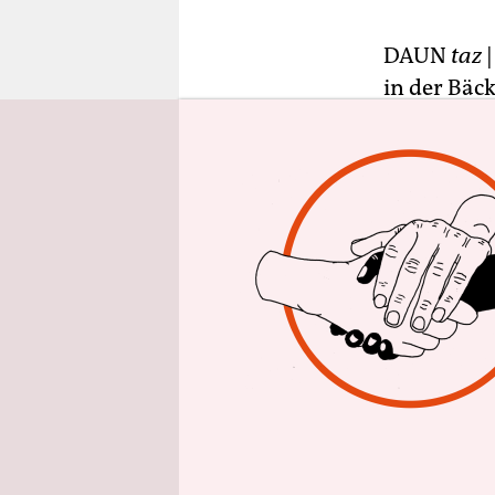
epaper login
DAUN
taz
|
in der Bäc
Zungenschl
nächsten E
unbescholt
Haupteinka
Schwerver
Beim Outdo
Touristeni
blutige Me
Kletterseil
weiter hat 
gut sichtba