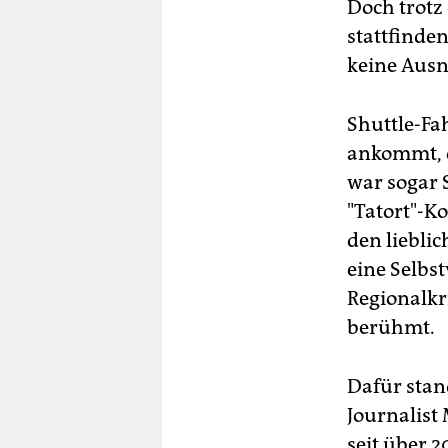
Doch trotz 
stattfinden
keine Aus
Shuttle-Fa
ankommt, 
war sogar 
"Tatort"-Ko
den liebli
eine Selbst
Regionalkr
berühmt.
Dafür stan
Journalist
seit über 2