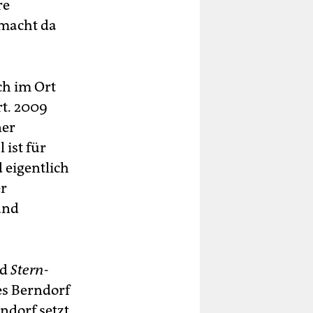
re
1 macht da
ch im Ort
t. 2009
ner
 ist für
 eigentlich
er
und
nd
Stern
-
es Berndorf
rndorf setzt