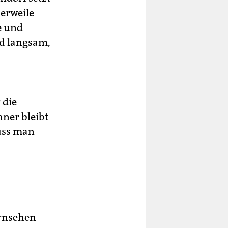
lerweile
e und
rd langsam,
 die
nner bleibt
uss man
ernsehen