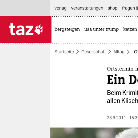
hautnavigation anspringen
hauptinhalt anspringen
footer anspringen
verlag
veranstaltungen
shop
fragen &
bergsteigen
usa unter trump
katzen

taz zahl ich
taz zahl ich
Startseite
Gesellschaft
Alltag
O
themen
politik
Ortstermin i
Ein 
öko
Beim Krimif
gesellschaft
allen Klis
kultur
23.9.2011
15:3
sport