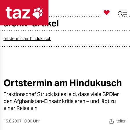

taz zahl ich
archiv-artikel

taz zahl ich
taz zahl ich
ortstermin am hindukusch
themen
politik
öko
Ortstermin am Hindukusch
gesellschaft
Fraktionschef Struck ist es leid, dass viele SPDler
den Afghanistan-Einsatz kritisieren – und lädt zu
kultur
einer Reise ein
sport
15.8.2007
0:00 Uhr
teilen