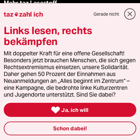
Mehr taz Lesestoff
taz
zahl ich
Gerade nicht

taz Blogs
Links lesen, rechts
bekämpfen
taz FUTURZWEI
Mit doppelter Kraft für eine offene Gesellschaft!
Le Monde diplomatique
Besonders jetzt brauchen Menschen, die sich gegen
Rechtsextremismus einsetzen, unsere Solidarität.
taz Archiv
Daher gehen 50 Prozent der Einnahmen aus
Neuanmeldungen an „Alles beginnt im Zentrum“ –
eine Kampagne, die bedrohte linke Kulturzentren
und Jugendorte unterstützt. Sind Sie dabei?
Mehr taz Angebote

Ja, ich will
Reisen
Schon dabei!
Kantine