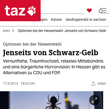

taz zahl ich
ceuta
hitze
bergsteigen
katzen
landtagswahl in sachsen-

taz zahl ich
wahlen
Optionen bei der Hessenwahl: Jenseits von Schwarz-Gelb
taz zahl ich
themen
Optionen bei der Hessenwahl
Jenseits von Schwarz-Gelb
politik
Vernunftehe, Traumhochzeit, relaxtes Mittebündnis
öko
und eine bürgerliche Horrorvision: In Hessen gibt es
Alternativen zu CDU und FDP.
gesellschaft
17.9.2013
19:53 Uhr
teilen
kultur
sport