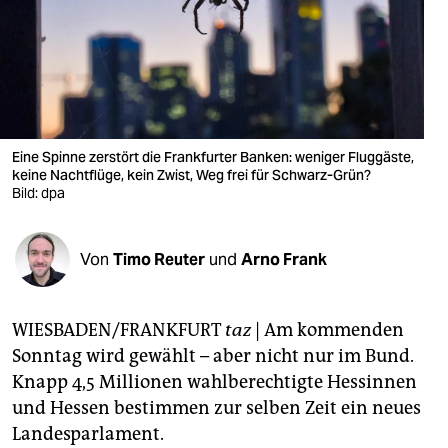
berlin
nord
wahrheit
verlag
Eine Spinne zerstört die Frankfurter Banken: weniger Fluggäste,
verlag
keine Nachtflüge, kein Zwist, Weg frei für Schwarz-Grün?
Bild: dpa
veranstaltungen
shop
Von
Timo Reuter
und
Arno Frank
fragen & hilfe
WIESBADEN/FRANKFURT
taz
| Am kommenden
unterstützen
Sonntag wird gewählt – aber nicht nur im Bund.
abo
Knapp 4,5 Millionen wahlberechtigte Hessinnen
und Hessen bestimmen zur selben Zeit ein neues
genossenschaft
Landesparlament.