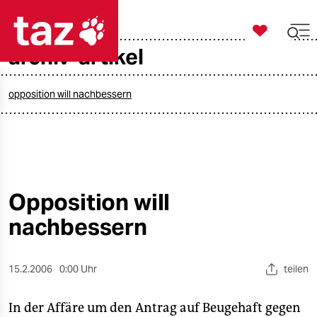

taz zahl ich
archiv-artikel

taz zahl ich
taz zahl ich
opposition will nachbessern
themen
politik
öko
Opposition will
nachbessern
gesellschaft
kultur
15.2.2006
0:00 Uhr
teilen
sport
In der Affäre um den Antrag auf Beugehaft gegen