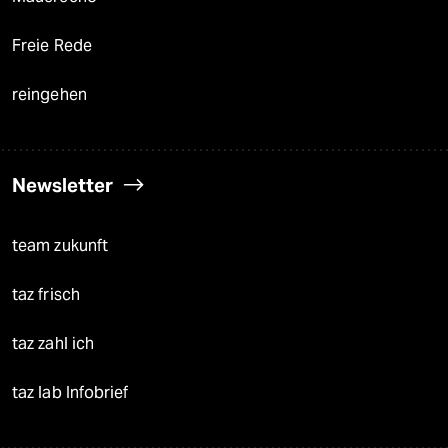
Freie Rede
reingehen
Newsletter
team zukunft
taz frisch
taz zahl ich
taz lab Infobrief