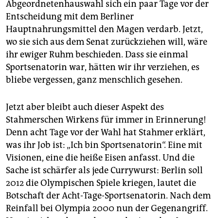
berlin
Abgeordnetenhauswahl sich ein paar Tage vor der
Entscheidung mit dem Berliner
nord
Hauptnahrungsmittel den Magen verdarb. Jetzt,
wo sie sich aus dem Senat zurückziehen will, wäre
wahrheit
ihr ewiger Ruhm beschieden. Dass sie einmal
verlag
Sportsenatorin war, hätten wir ihr verziehen, es
bliebe vergessen, ganz menschlich gesehen.
verlag
veranstaltungen
Jetzt aber bleibt auch dieser Aspekt des
Stahmerschen Wirkens für immer in Erinnerung!
shop
Denn acht Tage vor der Wahl hat Stahmer erklärt,
fragen & hilfe
was ihr Job ist: „Ich bin Sportsenatorin“. Eine mit
Visionen, eine die heiße Eisen anfasst. Und die
unterstützen
Sache ist schärfer als jede Currywurst: Berlin soll
abo
2012 die Olympischen Spiele kriegen, lautet die
Botschaft der Acht-Tage-Sportsenatorin. Nach dem
genossenschaft
Reinfall bei Olympia 2000 nun der Gegenangriff.