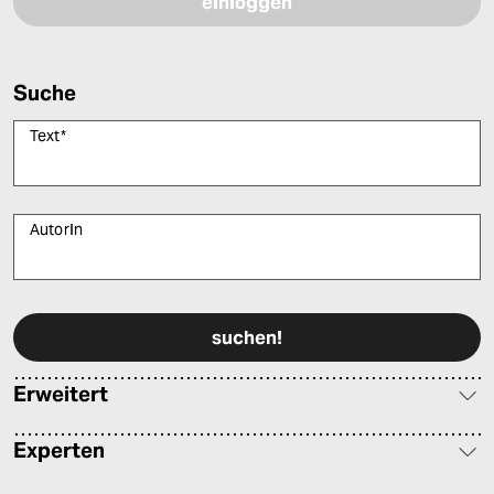
Suche
Text
*
AutorIn
Bitte füllen Sie alle Pflichtfelder (*) aus, um fortfahren zu können.
Erweitert
Experten