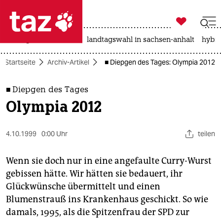

taz zahl ich
niedrigwasser
rente
landtagswahl in sachsen-anhalt
hybri

taz zahl ich
Startseite
Archiv-Artikel
■ Diepgen des Tages: Olympia 2012
taz zahl ich
themen
■ Diepgen des Tages
Olympia 2012
politik
öko
4.10.1999
0:00 Uhr
teilen
gesellschaft
Wenn sie doch nur in eine angefaulte Curry-Wurst
gebissen hätte. Wir hätten sie bedauert, ihr
kultur
Glückwünsche übermittelt und einen
Blumenstrauß ins Krankenhaus geschickt. So wie
sport
damals, 1995, als die Spitzenfrau der SPD zur