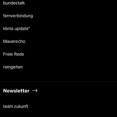
bundestalk
fernverbindung
klima update°
Mauerecho
Freie Rede
reingehen
Newsletter
team zukunft