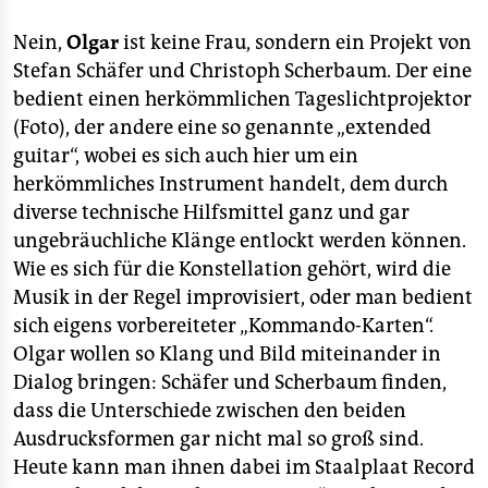
berlin
Nein,
Olgar
ist keine Frau, sondern ein Projekt von
nord
Stefan Schäfer und Christoph Scherbaum. Der eine
wahrheit
bedient einen herkömmlichen Tageslichtprojektor
(Foto), der andere eine so genannte „extended
verlag
guitar“, wobei es sich auch hier um ein
herkömmliches Instrument handelt, dem durch
verlag
diverse technische Hilfsmittel ganz und gar
veranstaltungen
ungebräuchliche Klänge entlockt werden können.
Wie es sich für die Konstellation gehört, wird die
shop
Musik in der Regel improvisiert, oder man bedient
fragen & hilfe
sich eigens vorbereiteter „Kommando-Karten“.
Olgar wollen so Klang und Bild miteinander in
unterstützen
Dialog bringen: Schäfer und Scherbaum finden,
abo
dass die Unterschiede zwischen den beiden
Ausdrucksformen gar nicht mal so groß sind.
genossenschaft
Heute kann man ihnen dabei im Staalplaat Record