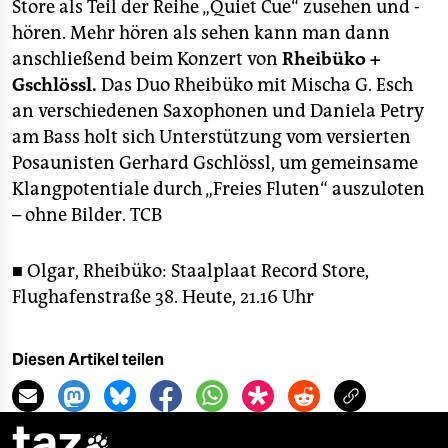
epaper login
Store als Teil der Reihe „Quiet Cue“ zusehen und -
hören. Mehr hören als sehen kann man dann
anschließend beim Konzert von
Rheibüko +
Gschlössl.
Das Duo Rheibüko mit Mischa G. Esch
an verschiedenen Saxophonen und Daniela Petry
am Bass holt sich Unterstützung vom versierten
Posaunisten Gerhard Gschlössl, um gemeinsame
Klangpotentiale durch „Freies Fluten“ auszuloten
– ohne Bilder.
TCB
■ Olgar, Rheibüko: Staalplaat Record Store,
Flughafenstraße 38. Heute, 21.16 Uhr
Diesen Artikel teilen
taz
