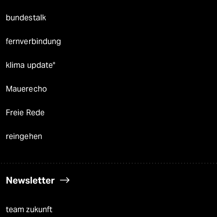
bundestalk
fernverbindung
klima update°
Mauerecho
Freie Rede
reingehen
Newsletter
team zukunft