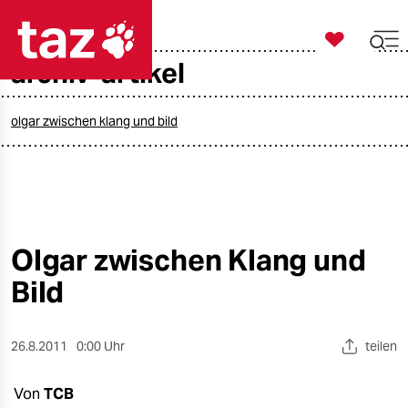

taz zahl ich
archiv-artikel

taz zahl ich
taz zahl ich
olgar zwischen klang und bild
themen
politik
öko
Olgar zwischen Klang und
Bild
gesellschaft
kultur
26.8.2011
0:00 Uhr
teilen
sport
Von
TCB