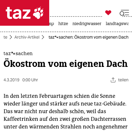

taz zahl ich
katzen
usa unter trump
hitze
niedrigwasser
landtagswahl

taz zahl ich
eite
Archiv-Artikel
taz🐾sachen: Ökostrom vom eigenen Dach
taz zahl ich
themen
taz🐾sachen
Ökostrom vom eigenen Dach
politik
öko
4.3.2019
0:00 Uhr
teilen
gesellschaft
In den letzten Februartagen schien die Sonne
wieder länger und stärker aufs neue taz-Gebäude.
kultur
Das war nicht nur deshalb schön, weil das
Kaffeetrinken auf den zwei großen Dachterrassen
sport
unter den wärmenden Strahlen noch angenehmer