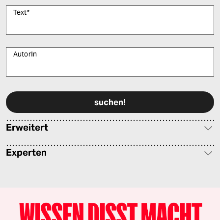
Text
*
AutorIn
Bitte füllen Sie alle Pflichtfelder (*) aus, um fortfahren zu können.
Erweitert
Experten