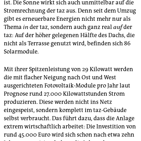
berlin
ist. Die Sonne wirkt sich auch unmittelbar auf die
Stromrechnung der taz aus. Denn seit dem Umzug
nord
gibt es erneuerbare Energien nicht mehr nur als
Thema
in
der taz, sondern auch ganz real
auf
der
wahrheit
taz: Auf der höher gelegenen Hälfte des Dachs, die
verlag
nicht als Terrasse genutzt wird, befinden sich 86
Solarmodule.
verlag
veranstaltungen
Mit ihrer Spitzenleistung von 29 Kilowatt werden
die mit flacher Neigung nach Ost und West
shop
ausgerichteten Fotovoltaik-Module pro Jahr laut
fragen & hilfe
Prognose rund 27.000 Kilowattstunden Strom
produzieren. Diese werden nicht ins Netz
unterstützen
eingespeist, sondern komplett im taz-Gebäude
abo
selbst verbraucht. Das führt dazu, dass die Anlage
extrem wirtschaftlich arbeitet: Die Investition von
genossenschaft
rund 45.000 Euro wird sich schon nach etwa zehn