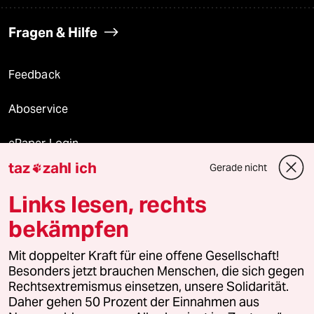
Fragen & Hilfe
Feedback
Aboservice
ePaper Login
taz
zahl ich
Gerade nicht

Downloads für Abonnierende
Links lesen, rechts
bekämpfen
© 2026 taz Verlags und Vertriebs GmbH
Mit doppelter Kraft für eine offene Gesellschaft!
Alle Rechte vorbehalten. Bei rechtlichen Fragen oder für Genehmigungen
wenden Sie sich bitte an
lizenzen@taz.de
Besonders jetzt brauchen Menschen, die sich gegen
Rechtsextremismus einsetzen, unsere Solidarität.
Daher gehen 50 Prozent der Einnahmen aus
Feedback
Redaktionsstatut
Kommune-Richtlinien
KI-