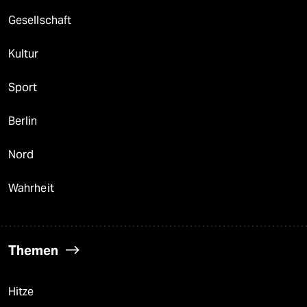
berlin
Gesellschaft
nord
Kultur
wahrheit
Sport
verlag
verlag
Berlin
veranstaltungen
Nord
shop
Wahrheit
fragen & hilfe
unterstützen
Themen
abo
genossenschaft
Hitze