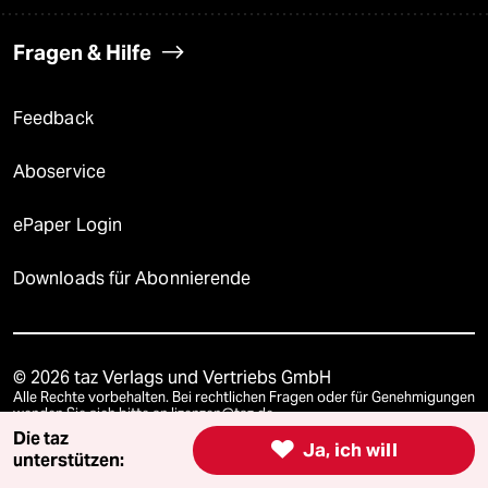
Fragen & Hilfe
Feedback
Aboservice
ePaper Login
Downloads für Abonnierende
© 2026 taz Verlags und Vertriebs GmbH
Alle Rechte vorbehalten. Bei rechtlichen Fragen oder für Genehmigungen
wenden Sie sich bitte an
lizenzen@taz.de
Die taz

Ja, ich will
unterstützen:
Feedback
Redaktionsstatut
Kommune-Richtlinien
KI-