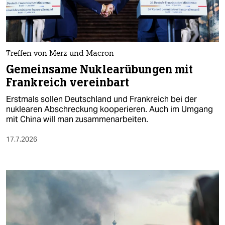
berlin
nord
wahrheit
Treffen von Merz und Macron
verlag
Gemeinsame Nuklearübungen mit
Frankreich vereinbart
verlag
Erstmals sollen Deutschland und Frankreich bei der
veranstaltungen
nuklearen Abschreckung kooperieren. Auch im Umgang
mit China will man zusammenarbeiten.
shop
17.7.2026
fragen & hilfe
unterstützen
abo
genossenschaft