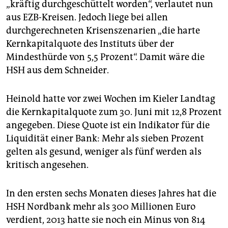
„kräftig durchgeschüttelt worden“, verlautet nun
öffentlichen Rechts, die HSH Nordbank ist eine
aus EZB-Kreisen. Jedoch liege bei allen
Aktiengesellschaft.
durchgerechneten Krisenszenarien „die harte
Eigentümer:
Die HSH Nordbank gehört zu rund 85
Kernkapitalquote des Instituts über der
Prozent Hamburg und Schleswig-Holstein. Träger der
Mindesthürde von 5,5 Prozent“. Damit wäre die
Nord-LB sind Niedersachsen und Sachsen-Anhalt mit
HSH aus dem Schneider.
rund 65 Prozent sowie die Sparkassenverbände der
drei beteiligten Flächenländer. Die Nord-LB hält mit
55 Prozent die Mehrheit an der Bremer Landesbank.
Heinold hatte vor zwei Wochen im Kieler Landtag
die Kernkapitalquote zum 30. Juni mit 12,8 Prozent
angegeben. Diese Quote ist ein Indikator für die
Liquidität einer Bank: Mehr als sieben Prozent
gelten als gesund, weniger als fünf werden als
kritisch angesehen.
In den ersten sechs Monaten dieses Jahres hat die
HSH Nordbank mehr als 300 Millionen Euro
verdient, 2013 hatte sie noch ein Minus von 814