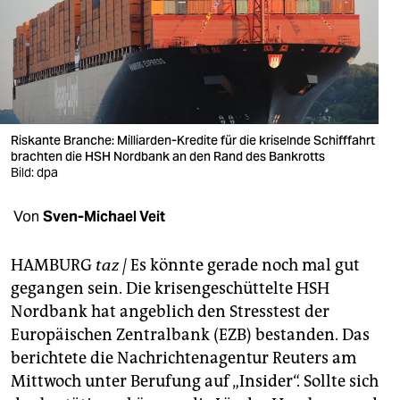
berlin
nord
wahrheit
verlag
Riskante Branche: Milliarden-Kredite für die kriselnde Schifffahrt
verlag
brachten die HSH Nordbank an den Rand des Bankrotts
Bild: dpa
veranstaltungen
Von
Sven-Michael Veit
shop
fragen & hilfe
HAMBURG
taz |
Es könnte gerade noch mal gut
gegangen sein. Die krisengeschüttelte HSH
unterstützen
Nordbank hat angeblich den Stresstest der
abo
Europäischen Zentralbank (EZB) bestanden. Das
berichtete die Nachrichtenagentur Reuters am
genossenschaft
Mittwoch unter Berufung auf „Insider“. Sollte sich