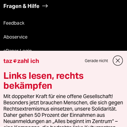
Fragen & Hilfe
Feedback
Aboservice
ePaper Login
taz
zahl ich
Gerade nicht

Downloads für Abonnierende
Links lesen, rechts
bekämpfen
© 2026 taz Verlags und Vertriebs GmbH
Mit doppelter Kraft für eine offene Gesellschaft!
Alle Rechte vorbehalten. Bei rechtlichen Fragen oder für Genehmigungen
wenden Sie sich bitte an
lizenzen@taz.de
Besonders jetzt brauchen Menschen, die sich gegen
Rechtsextremismus einsetzen, unsere Solidarität.
Daher gehen 50 Prozent der Einnahmen aus
Feedback
Redaktionsstatut
Kommune-Richtlinien
KI-
Neuanmeldungen an „Alles beginnt im Zentrum“ –