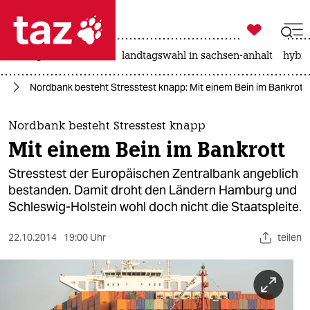

taz zahl ich
niedrigwasser
rente
landtagswahl in sachsen-anhalt
hybri

taz zahl ich
rd
Nordbank besteht Stresstest knapp: Mit einem Bein im Bankrott
taz zahl ich
themen
Nordbank besteht Stresstest knapp
Mit einem Bein im Bankrott
politik
Stresstest der Europäischen Zentralbank angeblich
öko
bestanden. Damit droht den Ländern Hamburg und
Schleswig-Holstein wohl doch nicht die Staatspleite.
gesellschaft
22.10.2014
19:00 Uhr
teilen
kultur
sport