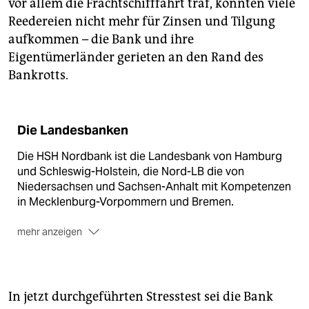
vor allem die Frachtschifffahrt traf, konnten viele
Reedereien nicht mehr für Zinsen und Tilgung
aufkommen – die Bank und ihre
Eigentümerländer gerieten an den Rand des
Bankrotts.
Die Landesbanken
Die HSH Nordbank ist die Landesbank von Hamburg
und Schleswig-Holstein, die Nord-LB die von
Niedersachsen und Sachsen-Anhalt mit Kompetenzen
in Mecklenburg-Vorpommern und Bremen.
mehr anzeigen
Aufgabe:
Landesbanken sind Kreditinstitute, die für
Bundesländer Bankgeschäfte ausführen und deren
Wirtschaftsförderung unterstützen.
In jetzt durchgeführten Stresstest sei die Bank
Rechtsform:
Meist sind sie Anstalten des