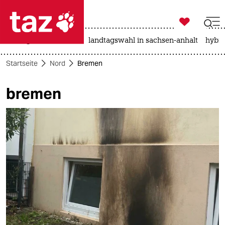

taz zahl ich
niedrigwasser
rente
landtagswahl in sachsen-anhalt
hybri

taz zahl ich
Startseite
Nord
Bremen
taz zahl ich
bremen
themen
politik
öko
gesellschaft
kultur
sport