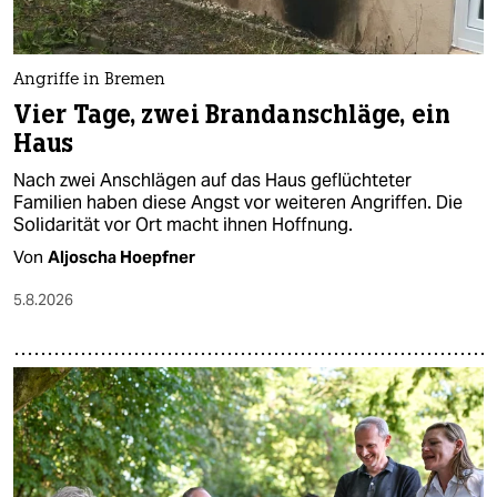
berlin
nord
Angriffe in Bremen
wahrheit
Vier Tage, zwei Brandanschläge, ein
Haus
verlag
Nach zwei Anschlägen auf das Haus geflüchteter
verlag
Familien haben diese Angst vor weiteren Angriffen. Die
Solidarität vor Ort macht ihnen Hoffnung.
veranstaltungen
Von
Aljoscha Hoepfner
shop
5.8.2026
fragen & hilfe
unterstützen
abo
genossenschaft