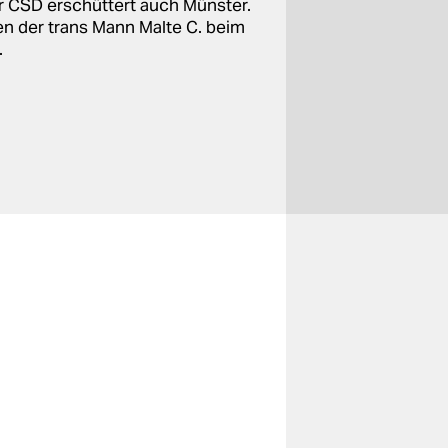
r CSD erschüttert auch Münster.
ren der trans Mann Malte C. beim
.