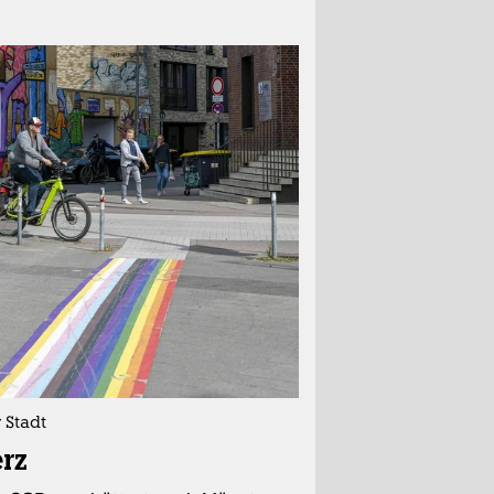
 Stadt
rz