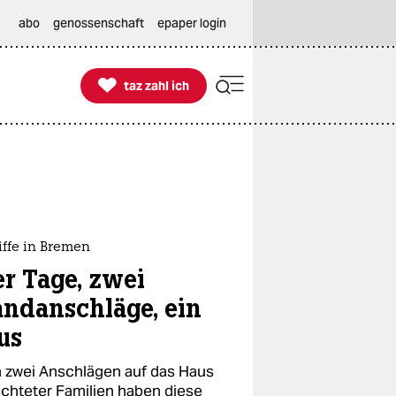
abo
genossenschaft
epaper login

taz zahl ich
taz zahl ich
iffe in Bremen
er Tage, zwei
andanschläge, ein
us
 zwei Anschlägen auf das Haus
üchteter Familien haben diese