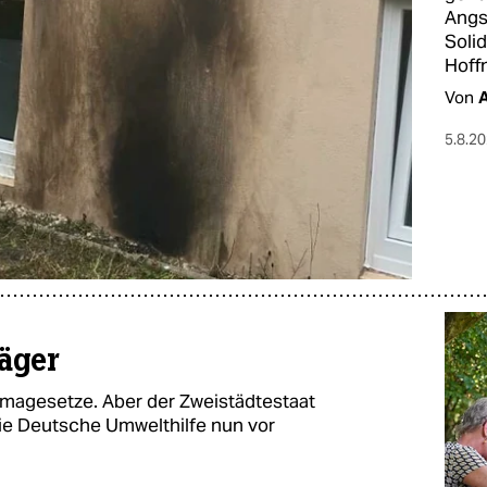
Angst
Solid
Hoff
Von
A
5.8.2
äger
imagesetze. Aber der Zweistädtestaat
die Deutsche Umwelthilfe nun vor