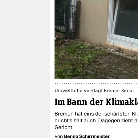
berlin
nord
wahrheit
verlag
verlag
veranstaltungen
shop
fragen & hilfe
Umwelthilfe verklagt Bremer Senat
Im Bann der Klimakl
unterstützen
Bremen hat eins der schärfsten Kl
abo
bricht's halt auch. Dagegen zieht 
Gericht.
genossenschaft
Von
Benno Schirrmeister