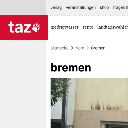
hautnavigation anspringen
hauptinhalt anspringen
footer anspringen
verlag
veranstaltungen
shop
fragen &
niedrigwasser
rente
landtagswahl i

taz zahl ich
taz zahl ich
Startseite
Nord
Bremen
themen
bremen
politik
öko
gesellschaft
kultur
sport