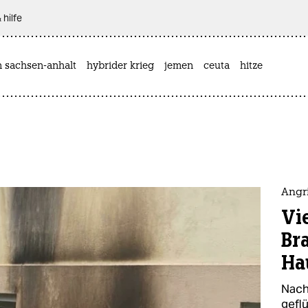
 hilfe
n sachsen-anhalt
hybrider krieg
jemen
ceuta
hitze
Angr
Vi
Br
Ha
Nach
gefl