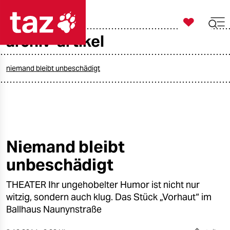

taz zahl ich
archiv-artikel

taz zahl ich
taz zahl ich
niemand bleibt unbeschädigt
themen
politik
öko
Niemand bleibt
unbeschädigt
gesellschaft
THEATER Ihr ungehobelter Humor ist nicht nur
kultur
witzig, sondern auch klug. Das Stück „Vorhaut“ im
sport
Ballhaus Naunynstraße