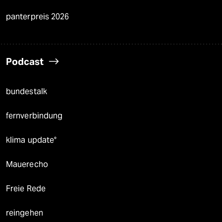
panterpreis 2026
Podcast
bundestalk
fernverbindung
klima update°
Mauerecho
Freie Rede
reingehen