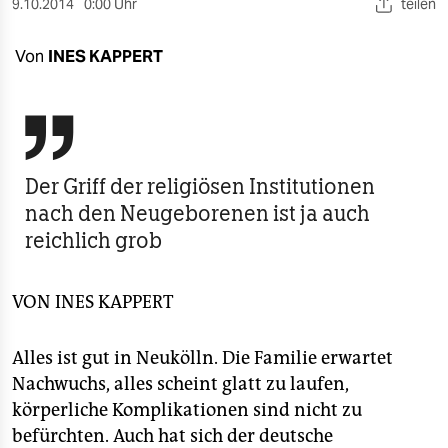
berlin
9.10.2014
0:00 Uhr
teilen
nord
Von
INES KAPPERT
wahrheit

verlag
verlag
Der Griff der religiösen Institutionen
nach den Neugeborenen ist ja auch
veranstaltungen
reichlich grob
shop
fragen & hilfe
VON
INES KAPPERT
unterstützen
Alles ist gut in Neukölln. Die Familie erwartet
abo
Nachwuchs, alles scheint glatt zu laufen,
körperliche Komplikationen sind nicht zu
genossenschaft
befürchten. Auch hat sich der deutsche