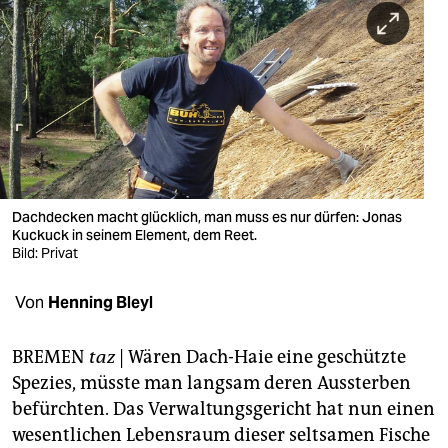
berlin
nord
wahrheit
verlag
verlag
veranstaltungen
Dachdecken macht glücklich, man muss es nur dürfen: Jonas
Kuckuck in seinem Element, dem Reet.
shop
Bild: Privat
fragen & hilfe
Von
Henning Bleyl
unterstützen
BREMEN
taz
| Wären Dach-Haie eine geschützte
abo
Spezies, müsste man langsam deren Aussterben
befürchten. Das Verwaltungsgericht hat nun einen
genossenschaft
wesentlichen Lebensraum dieser seltsamen Fische