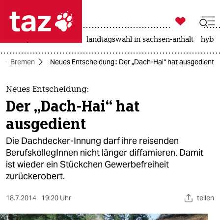

taz zahl ich
niedrigwasser
rente
landtagswahl in sachsen-anhalt
hybri

taz zahl ich
Bremen
Neues Entscheidung:: Der „Dach-Hai“ hat ausgedient
taz zahl ich
themen
Neues Entscheidung:
Der „Dach-Hai“ hat
politik
ausgedient
öko
Die Dachdecker-Innung darf ihre reisenden
BerufskollegInnen nicht länger diffamieren. Damit
gesellschaft
ist wieder ein Stückchen Gewerbefreiheit
zurückerobert.
kultur
sport
18.7.2014
19:20 Uhr
teilen