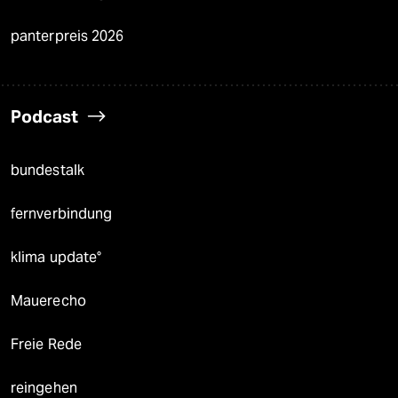
panterpreis 2026
Podcast
bundestalk
fernverbindung
klima update°
Mauerecho
Freie Rede
reingehen