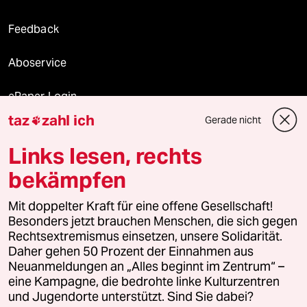
Feedback
Aboservice
ePaper Login
taz
zahl ich
Gerade nicht

Downloads für Abonnierende
Links lesen, rechts
bekämpfen
© 2026 taz Verlags und Vertriebs GmbH
Mit doppelter Kraft für eine offene Gesellschaft!
Alle Rechte vorbehalten. Bei rechtlichen Fragen oder für Genehmigungen
wenden Sie sich bitte an
lizenzen@taz.de
Besonders jetzt brauchen Menschen, die sich gegen
Rechtsextremismus einsetzen, unsere Solidarität.
Daher gehen 50 Prozent der Einnahmen aus
Feedback
Redaktionsstatut
Kommune-Richtlinien
KI-
Neuanmeldungen an „Alles beginnt im Zentrum“ –
eine Kampagne, die bedrohte linke Kulturzentren
Leitlinie
Informant
Datenschutz
Impressum
AGB
und Jugendorte unterstützt. Sind Sie dabei?