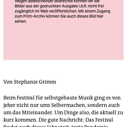
berlin
nord
wahrheit
verlag
So sah das früher aus. In diesem Jahr aber wollen die Veranstalter
verlag
ein bisschen wegkommen von der Idee des Bastelns
Foto: Annika Hallerberg
veranstaltungen
shop
Von
Stephanie Grimm
fragen & hilfe
unterstützen
Beim Festival für selbstgebaute Musik ging es von
jeher nicht nur ums Selbermachen, sondern auch
abo
um das Miteinander. Um Dinge also, die aktuell zu
genossenschaft
kurz kommen. Die gute Nachricht: Das Festival