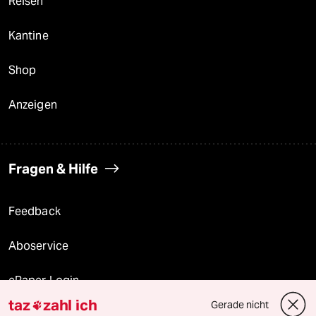
Reisen
Kantine
Shop
Anzeigen
Fragen & Hilfe
Feedback
Aboservice
ePaper Login
taz
zahl ich
Gerade nicht

Downloads für Abonnierende