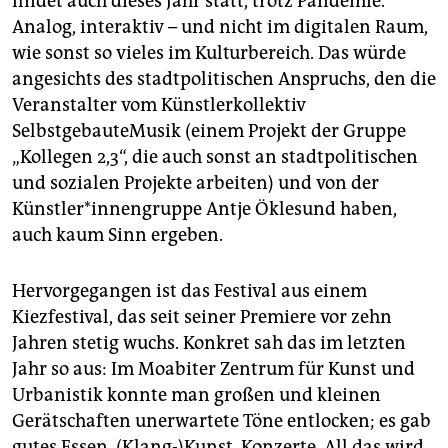
findet auch dieses Jahr statt, trotz Pandemie.
epaper login
Analog, interaktiv – und nicht im digitalen Raum,
wie sonst so vieles im Kulturbereich. Das würde
angesichts des stadtpolitischen Anspruchs, den die
Veranstalter vom Künstlerkollektiv
SelbstgebauteMusik (einem Projekt der Gruppe
„Kollegen 2,3“, die auch sonst an stadtpolitischen
und sozialen Projekte arbeiten) und von der
Künstler*innengruppe Antje Öklesund haben,
auch kaum Sinn ergeben.
Hervorgegangen ist das Festival aus einem
Kiezfestival, das seit seiner Premiere vor zehn
Jahren stetig wuchs. Konkret sah das im letzten
Jahr so aus: Im Moabiter Zentrum für Kunst und
Urbanistik konnte man großen und kleinen
Gerätschaften unerwartete Töne entlocken; es gab
gutes Essen, (Klang-)Kunst, Konzerte. All das wird