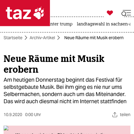

taz zahl ich
nahost-konflikt
usa unter trump
landtagswahl in sachsen-an

taz zahl ich
Startseite
Archiv-Artikel
Neue Räume mit Musik erobern
taz zahl ich
themen
Neue Räume mit Musik
erobern
politik
Am heutigen Donnerstag beginnt das Festival für
öko
selbstgebaute Musik. Bei ihm ging es nie nur ums
Selbermachen, sondern auch um das Miteinander.
gesellschaft
Das wird auch diesmal nicht im Internet stattfinden
kultur
10.9.2020
0:00 Uhr
teilen
sport