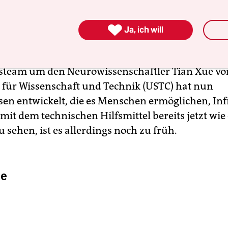
e Enden des Regenbogens. Bienen können jedoch 
ere UV-Licht wahrnehmen und einige Schlangen

Ja, ich will
er einen Infrarotblick, der ihnen bei der Jagd hil
rahlung wird auch von Wärmebildkameras genutz
team um den Neurowissenschaftler Tian Xue vo
t für Wissenschaft und Technik (USTC) hat nun
sen entwickelt, die es Menschen ermöglichen, Inf
it dem technischen Hilfsmittel bereits jetzt wie
 sehen, ist es allerdings noch zu früh.
ie