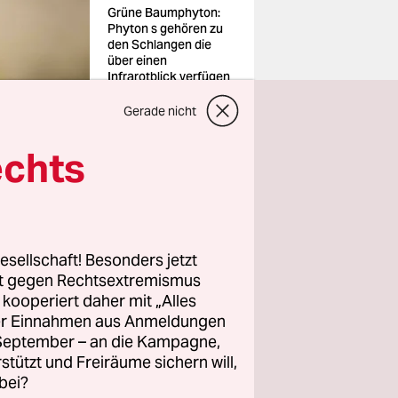
Grüne Baumphyton:
Phyton s gehören zu
den Schlangen die
über einen
Infrarotblick verfügen
Foto:
David&MichaSheldo/i
Gerade nicht
magebroker/imago
echts
esellschaft! Besonders jetzt
die Augen
rt gegen Rechtsextremismus
hnamigen
z kooperiert daher mit „Alles
ch das
ller Einnahmen aus Anmeldungen
. September – an die Kampagne,
il die
rstützt und Freiräume sichern will,
rums
bei?
en Lila