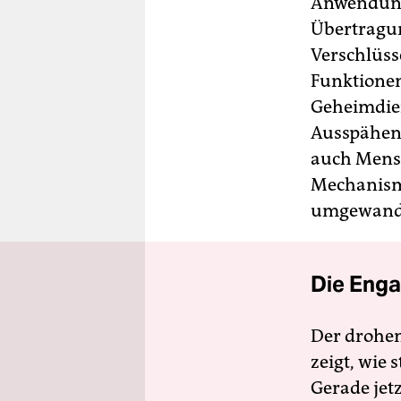
Anwendungs
Übertragun
Verschlüss
Funktionen
Geheimdien
Ausspähen 
auch Mensc
Mechanismu
umgewande
Die Enga
Der drohe
zeigt, wie
Gerade jet