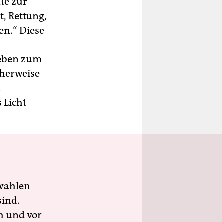
te zur
, Rettung,
en.“ Diese
ieben zum
cherweise
n
 Licht
wahlen
sind.
h und vor