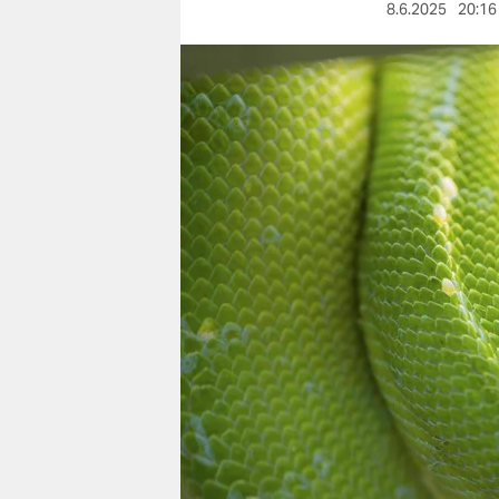
berlin
8.6.2025
20:16
nord
wahrheit
verlag
verlag
veranstaltungen
shop
fragen & hilfe
unterstützen
abo
genossenschaft