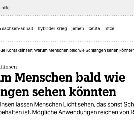
 hilfe
n sachsen-anhalt
hybrider krieg
jemen
ceuta
hitze
ue Kontaktlinsen: Warum Menschen bald wie Schlangen sehen könnte
tlinsen
m Menschen bald wie
angen sehen könnten
insen lassen Menschen Licht sehen, das sonst Sc
behalten ist. Mögliche Anwendungen reichen von R