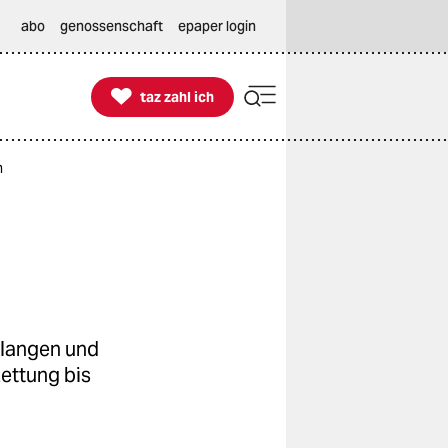
abo
genossenschaft
epaper login

taz zahl ich
taz zahl ich
n
hlangen und
ettung bis