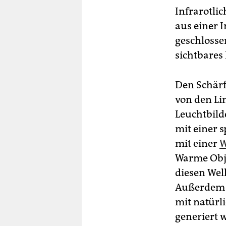
Infrarotlic
aus einer 
geschlosse
sichtbares
Den Schärfe
von den Li
Leuchtbild
mit einer s
mit einer
W
Warme Obje
diesen Wel
Außerdem m
mit natürl
generiert w