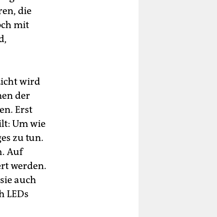
ren, die
och mit
d,
Licht wird
men der
en. Erst
ilt: Um wie
es zu tun.
. Auf
ert werden.
sie auch
ch LEDs