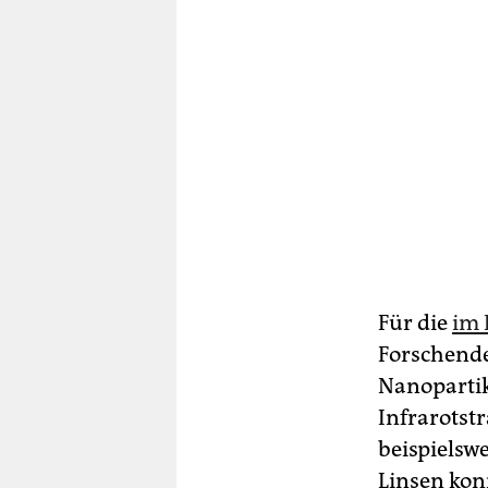
Für die
im 
Forschende
Nanopartik
Infrarotst
beispielswe
Linsen kon