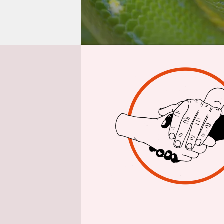
epaper login
Von
Wer die Wel
verlassen,
Buch von A
Herz brauc
Augen von 
wahrnehme