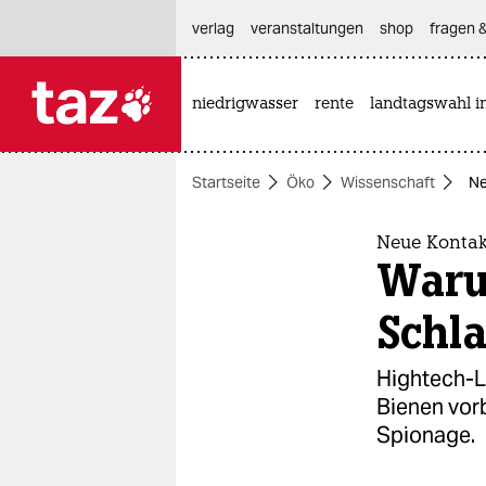
hautnavigation anspringen
hauptinhalt anspringen
footer anspringen
verlag
veranstaltungen
shop
fragen &
niedrigwasser
rente
landtagswahl i

taz zahl ich
taz zahl ich
Startseite
Öko
Wissenschaft
Ne
themen
politik
Neue Kontak
Waru
öko
Schl
gesellschaft
Hightech-L
kultur
Bienen vor
Spionage.
sport