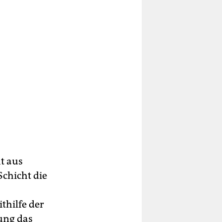
t aus
Schicht die
thilfe der
ung das