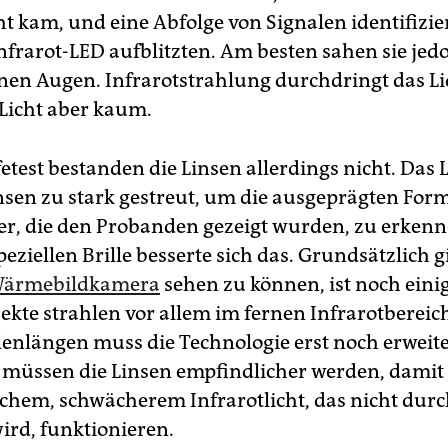
ht kam, und eine Abfolge von Signalen identifizie
Infrarot-LED aufblitzten. Am besten sahen sie jed
nen Augen. Infrarotstrahlung durchdringt das Li
 Licht aber kaum.
test bestanden die Linsen allerdings nicht. Das 
nsen zu stark gestreut, um die ausgeprägten For
er, die den Probanden gezeigt wurden, zu erkenn
peziellen Brille besserte sich das. Grundsätzlich g
ärmebildkamera
sehen zu können, ist noch einig
kte strahlen vor allem im fernen Infrarotbereich
lenlängen muss die Technologie erst noch erweit
üssen die Linsen empfindlicher werden, damit 
ichem, schwächerem Infrarotlicht, das nicht dur
ird, funktionieren.