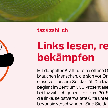
taz
zahl ich

Links lesen, r
Adefunmi Olanigan
bekämpfen
Mit doppelter Kraft für eine offene G
t als Ganzes sehen will, kann sich nicht nur auf 
brauchen Menschen, die sich vor O
 das wusste schon
der kleine Prinz
aus dem gleic
einsetzen, unsere Solidarität. Die ta
ntoine de Saint-Exupéry. Nicht nur, weil man au
beginnt im Zentrum“. 50 Prozent a
bei taz zahl ich gehen – bis zum 30
ht, um das Wesentliche zu erkennen, sondern, we
die linke, selbstverwaltete Orte unte
Lebewesen immer nur einen Teil des Lichtspekt
bevor sie verschwinden. Sind Sie da
n können. Für den Menschen markieren die Farb