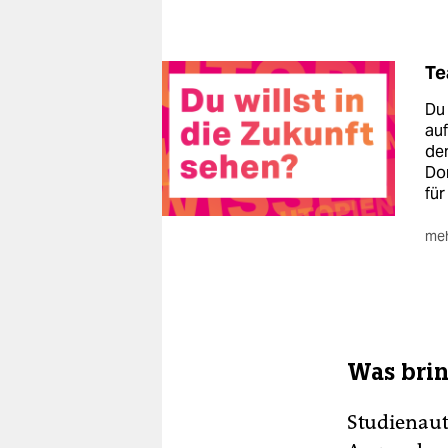
Te
Du 
auf
den
Do
für
meh
🐾
ko
Was brin
Studienauto