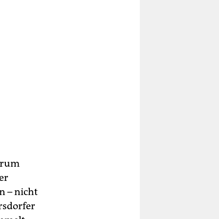
darum
er
 – nicht
rsdorfer