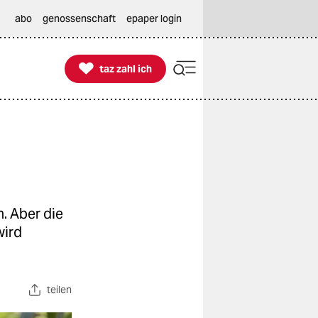
abo
genossenschaft
epaper login

taz zahl ich
taz zahl ich
. Aber die
wird
teilen