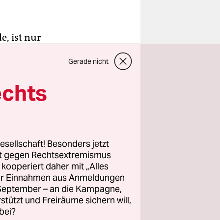
, ist nur
 ist sie zu
Gerade nicht
en. „Wenn
sen wäre,
echts
e“, mahnt
 für
esellschaft! Besonders jetzt
und
rt gegen Rechtsextremismus
e mögliche
z kooperiert daher mit „Alles
ller Einnahmen aus Anmeldungen
. September – an die Kampagne,
rstützt und Freiräume sichern will,
bei?