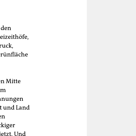
i den
izeithöfe,
ruck,
Grünfläche
en Mitte
Im
ohnungen
dt und Land
en
ckiger
etzt. Und