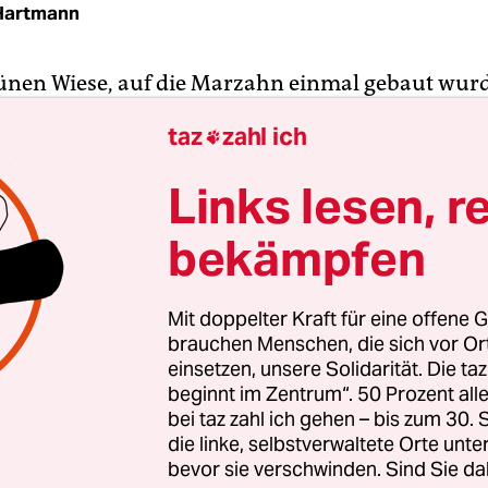
Hartmann
ünen Wiese, auf die Marzahn einmal gebaut wurde
übrig – überall, wo es die Plattenbauten zulassen,
taz
zahl ich

kicht aus Sträuchern und Bäumen herangewachs
ner Immobilienmanagement GmbH schneller gewe
Links lesen, r
f einigen Flächen bald sechsgeschossige Gebäud
bekämpfen
t (Linke), die als Bezirksstadträtin unter anderem
nd Gebäudemanagement verantwortlich ist.
Mit doppelter Kraft für eine offene G
nd sieben verwilderte Grundstücke in Marzahn 
brauchen Menschen, die sich vor O
f, die als Höfe zwischen Wohnhäusern liegen. Ihr
einsetzen, unsere Solidarität. Die ta
beginnt im Zentrum“. 50 Prozent a
rgt im Bezirk für viel Diskussion.
bei taz zahl ich gehen – bis zum 30
die linke, selbstverwaltete Orte unte
bevor sie verschwinden. Sind Sie da