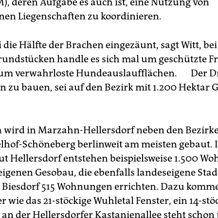
, deren Aufgabe es auch ist, eine Nutzung von
nen Liegenschaften zu koordinieren.
 die Hälfte der Brachen eingezäunt, sagt Witt, be
undstücken handle es sich mal um geschützte Fre
 um verwahrloste Hundeauslaufflächen. Der D
zu bauen, sei auf den Bezirk mit 1.200 Hektar 
h wird in Marzahn-Hellersdorf neben den Bezirk
hof-Schöneberg berlinweit am meisten gebaut. 
ut Hellersdorf entstehen beispielsweise 1.500 W
eigenen Gesobau, die ebenfalls landeseigene Sta
t Biesdorf 515 Wohnungen errichten. Dazu komm
 wie das 21-stöckige Wuhletal Fenster, ein 14-stö
n der Hellersdorfer Kastanienallee steht schon j