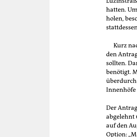
Luzinstraß
hatten. Um
holen, bes
stattdesse
Kurz nachd
den Antrag
sollten. D
benötigt. 
überdurchs
Innenhöfe 
Der Antrag
abgelehnt 
auf den Aug
Option: „M