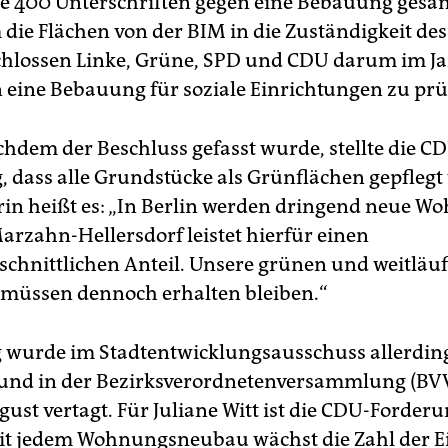
e 400 Unterschriften gegen eine Bebauung ges
 die Flächen von der BIM in die Zuständigkeit des
chlossen Linke, Grüne, SPD und CDU darum im J
n eine Bebauung für soziale Einrichtungen zu prü
em der Beschluss gefasst wurde, stellte die C
, dass alle Grundstücke als Grünflächen gepfleg
arin heißt es: „In Berlin werden dringend neue 
Marzahn-Hellersdorf leistet hierfür einen
chnittlichen Anteil. Unsere grünen und weitläu
müssen dennoch erhalten bleiben.“
 wurde im Stadtentwicklungsausschuss allerdin
und in der Bezirksverordnetenversammlung (BVV
ust vertagt. Für Juliane Witt ist die CDU-Forder
it jedem Wohnungsneubau wächst die Zahl der 