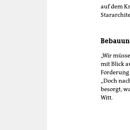
auf dem Kn
Star­archi
Bebauung
„Wir müsse
mit Blick 
Forderung 
„Doch nach
besorgt, w
Witt.