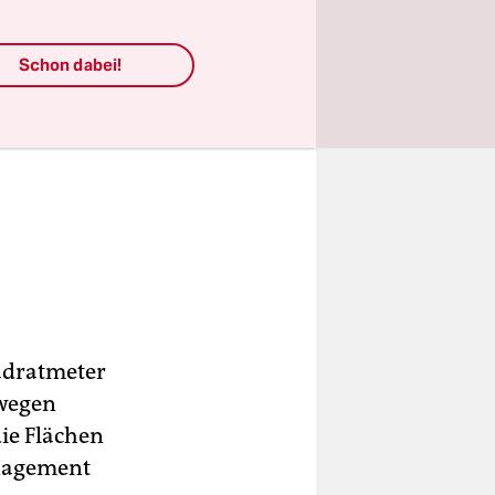
Schon dabei!
uadratmeter
 wegen
die Flächen
anagement