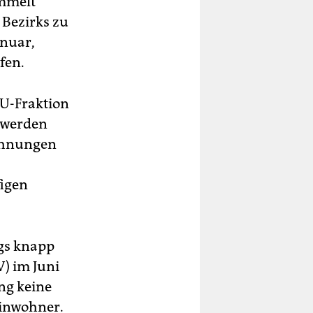
ammelt
 Bezirks zu
anuar,
fen.
DU-Fraktion
t werden
Wohnungen
figen
gs knapp
) im Juni
ung keine
Einwohner.