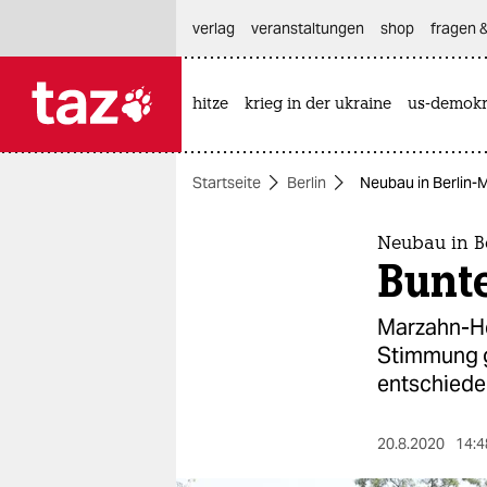
hautnavigation anspringen
hauptinhalt anspringen
footer anspringen
verlag
veranstaltungen
shop
fragen &
hitze
krieg in der ukraine
us-demokr

taz zahl ich
taz zahl ich
Startseite
Berlin
Neubau in Berlin-M
themen
politik
Neubau in B
Bunte
öko
Marzahn-He
gesellschaft
Stimmung g
entschiede
kultur
sport
20.8.2020
14:4