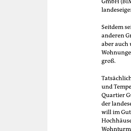
GmbH (BIM)
landeseige
Seitdem sei
anderen Gr
aber auch
Wohnungen 
groß.
Tatsächlic
und Tempel
Quartier G
der landes
will im Gu
Hochhäuser
Wohnturm a