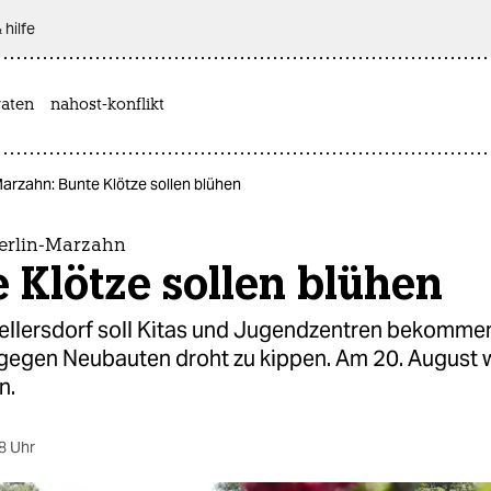
 hilfe
aten
nahost-konflikt
arzahn: Bunte Klötze sollen blühen
erlin-Marzahn
 Klötze sollen blühen
llersdorf soll Kitas und Jugendzentren bekommen
egen Neubauten droht zu kippen. Am 20. August 
n.
8 Uhr