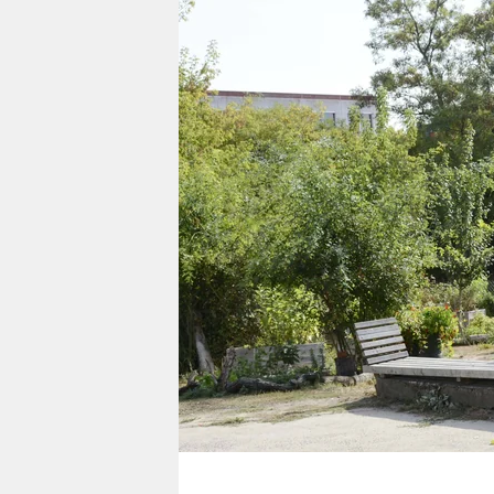
berlin
nord
wahrheit
verlag
verlag
veranstaltungen
shop
fragen & hilfe
unterstützen
abo
genossenschaft