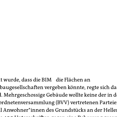
t wurde, dass die BIM die Flächen an
ugesellschaften vergeben könnte, regte sich 
. Mehrgeschossige Gebäude wollte keine der in d
ordnetenversammlung (BVV) vertretenen Parteien
eil Anwohner*innen des Grundstücks an der Helle