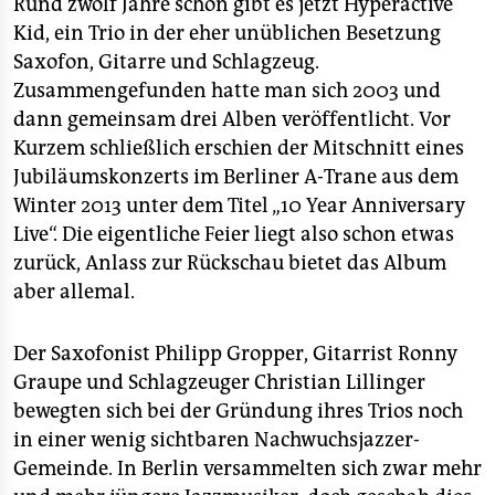
berlin
Rund zwölf Jahre schon gibt es jetzt Hyperactive
Kid, ein Trio in der eher unüblichen Besetzung
nord
Saxofon, Gitarre und Schlagzeug.
Zusammengefunden hatte man sich 2003 und
wahrheit
dann gemeinsam drei Alben veröffentlicht. Vor
verlag
Kurzem schließlich erschien der Mitschnitt eines
Jubiläumskonzerts im Berliner A-Trane aus dem
verlag
Winter 2013 unter dem Titel „10 Year Anniversary
Live“. Die eigentliche Feier liegt also schon etwas
veranstaltungen
zurück, Anlass zur Rückschau bietet das Album
shop
aber allemal.
fragen & hilfe
Der Saxofonist Philipp Gropper, Gitarrist Ronny
unterstützen
Graupe und Schlagzeuger Christian Lillinger
bewegten sich bei der Gründung ihres Trios noch
abo
in einer wenig sichtbaren Nachwuchsjazzer-
genossenschaft
Gemeinde. In Berlin versammelten sich zwar mehr