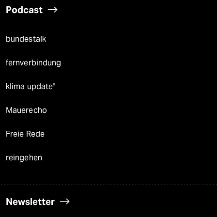
Podcast
bundestalk
fernverbindung
klima update°
Mauerecho
Freie Rede
reingehen
Newsletter