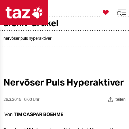

taz zahl ich
archiv-artikel

taz zahl ich
taz zahl ich
nervöser puls hyperaktiver
themen
politik
öko
Nervöser Puls Hyperaktiver
gesellschaft
26.3.2015
0:00 Uhr
teilen
kultur
Von
TIM CASPAR BOEHME
sport