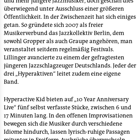
und mehr jüngere Jazzmusiker, doch geschah dies
epaper login
überwiegend unter Ausschluss einer größeren
Öffentlichkeit. In der Zwischenzeit hat sich einiges
getan. So gründete sich 2007 als freier
Musikerverbund das Jazzkollektiv Berlin, dem
sowohl Gropper als auch Graupe angehören, man
veranstaltet seitdem regelmäßig Festivals.
Lillinger avancierte zu einem der gefragtesten
jüngeren Jazzschlagzeuger Deutschlands. Jeder der
drei „Hyperaktiven“ leitet zudem eine eigene
Band.
Hyperactive Kid bieten auf „10 Year Anniversary
Live“ fünf selbst verfasste Stücke, zwischen 6 und
17 Minuten lang. In den offenen Improvisationen
bewegen sich die Musiker durch verschiedene
Idiome hindurch, lassen lyrisch-ruhige Passagen