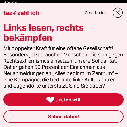
Reisen
taz
zahl ich
Gerade nicht

Kantine
Links lesen, rechts
Shop
bekämpfen
Anzeigen
Mit doppelter Kraft für eine offene Gesellschaft!
Besonders jetzt brauchen Menschen, die sich gegen
Rechtsextremismus einsetzen, unsere Solidarität.
Daher gehen 50 Prozent der Einnahmen aus
Fragen & Hilfe
Neuanmeldungen an „Alles beginnt im Zentrum“ –
eine Kampagne, die bedrohte linke Kulturzentren
und Jugendorte unterstützt. Sind Sie dabei?
Feedback

Ja, ich will
Aboservice
ePaper Login
Schon dabei!