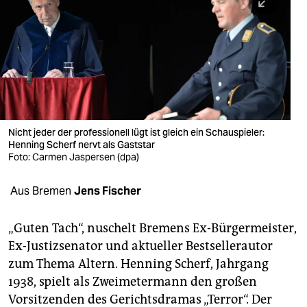
berlin
nord
wahrheit
verlag
verlag
Nicht jeder der professionell lügt ist gleich ein Schauspieler:
Henning Scherf nervt als Gaststar
veranstaltungen
Foto: Carmen Jaspersen (dpa)
shop
Aus Bremen
Jens Fischer
fragen & hilfe
unterstützen
„Guten Tach“, nuschelt Bremens Ex-Bürgermeister,
Ex-Justizsenator und aktueller Bestsellerautor
abo
zum Thema Altern. Henning Scherf, Jahrgang
1938, spielt als Zweimetermann den großen
genossenschaft
Vorsitzenden des Gerichtsdramas „Terror“. Der