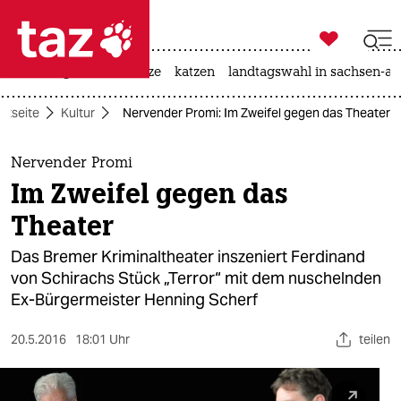

taz zahl ich
iran-krieg
ceuta
hitze
katzen
landtagswahl in sachsen-an

taz zahl ich
rtseite
Kultur
Nervender Promi: Im Zweifel gegen das Theater
taz zahl ich
themen
Nervender Promi
Im Zweifel gegen das
politik
Theater
öko
Das Bremer Kriminaltheater inszeniert Ferdinand
von Schirachs Stück „Terror“ mit dem nuschelnden
gesellschaft
Ex-Bürgermeister Henning Scherf
kultur
20.5.2016
18:01 Uhr
teilen
sport