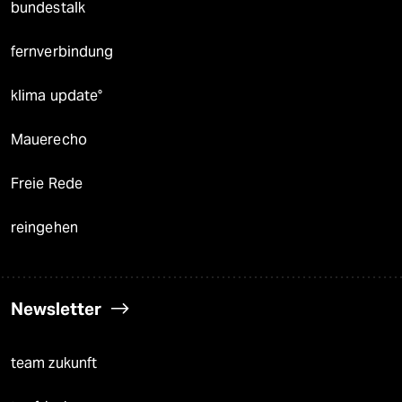
bundestalk
fernverbindung
klima update°
Mauerecho
Freie Rede
reingehen
Newsletter
team zukunft