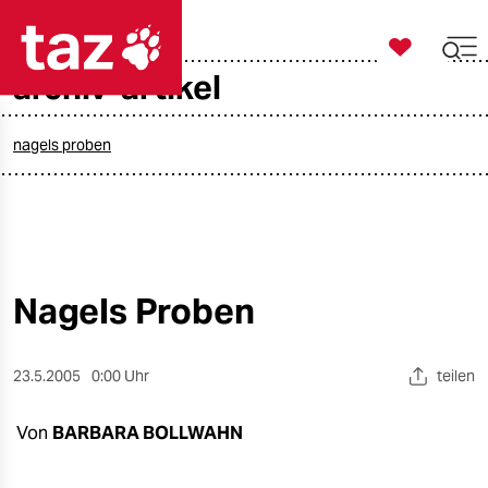

taz zahl ich
archiv-artikel

taz zahl ich
taz zahl ich
nagels proben
themen
politik
öko
Nagels Proben
gesellschaft
23.5.2005
0:00 Uhr
teilen
kultur
Von
BARBARA BOLLWAHN
sport