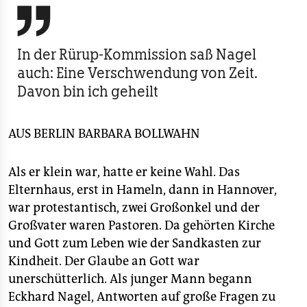
berlin

nord
In der Rürup-Kommission saß Nagel
wahrheit
auch: Eine Verschwendung von Zeit.
Davon bin ich geheilt
verlag
verlag
AUS BERLIN
BARBARA BOLLWAHN
veranstaltungen
Als er klein war, hatte er keine Wahl. Das
shop
Elternhaus, erst in Hameln, dann in Hannover,
fragen & hilfe
war protestantisch, zwei Großonkel und der
Großvater waren Pastoren. Da gehörten Kirche
unterstützen
und Gott zum Leben wie der Sandkasten zur
abo
Kindheit. Der Glaube an Gott war
unerschütterlich. Als junger Mann begann
genossenschaft
Eckhard Nagel, Antworten auf große Fragen zu