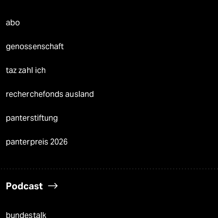
abo
genossenschaft
taz zahl ich
recherchefonds ausland
panterstiftung
panterpreis 2026
Podcast
bundestalk