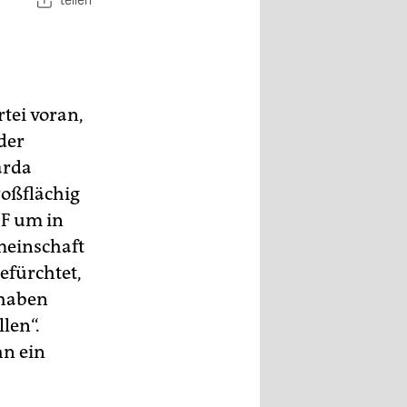
teilen
tei voran,
der
arda
roßflächig
NF um in
meinschaft
efürchtet,
 haben
len“.
hn ein