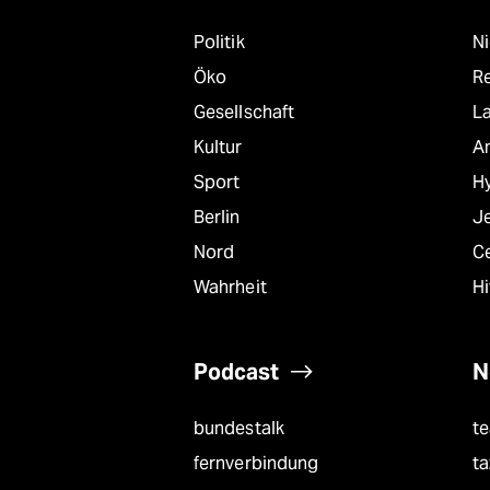
Politik
N
Öko
R
Gesellschaft
L
Kultur
A
Sport
Hy
Berlin
J
Nord
C
Wahrheit
Hi
Podcast
N
bundestalk
t
fernverbindung
ta