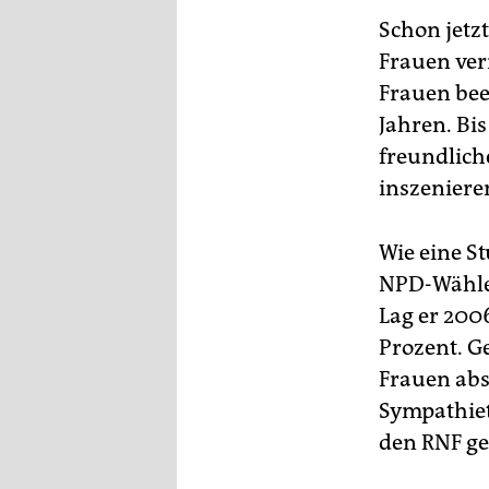
epaper login
Schon jetz
Frauen ver
Frauen bee
Jahren. Bi
freundlich
inszeniere
Wie eine St
NPD-Wähler
Lag er 2006
Prozent. G
Frauen abs
Sympathiet
den RNF ge