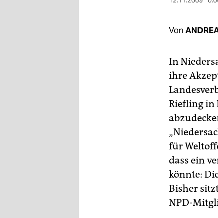
berlin
12.11.2009
0:0
nord
Von
ANDREA
wahrheit
In Nieders
verlag
ihre Akzep
verlag
Landesverb
Riefling in
veranstaltungen
abzudecken
shop
„Niedersac
fragen & hilfe
für Weltof
dass ein v
unterstützen
könnte: Di
abo
Bisher sit
genossenschaft
NPD-Mitgli