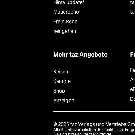
klima update°
ta
Mauerecho
ta
Freie Rede
reingehen
Mehr taz Angebote
F
F
Reisen
A
Kantine
e
Shop
D
Anzeigen
© 2026 taz Verlags und Vertriebs G
Alle Rechte vorbehalten. Bei rechtlichen Fr
Sie sich bitte an
lizenzen@taz.de