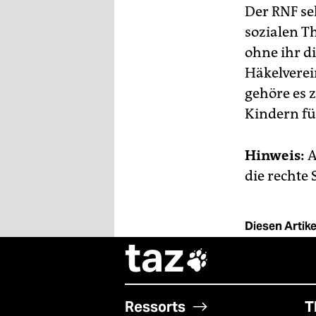
Der RNF se
sozialen T
ohne ihr d
Häkelverei
gehöre es 
Kindern fü
Hinweis:
A
die rechte
Diesen Artikel
taz

Ressorts
T