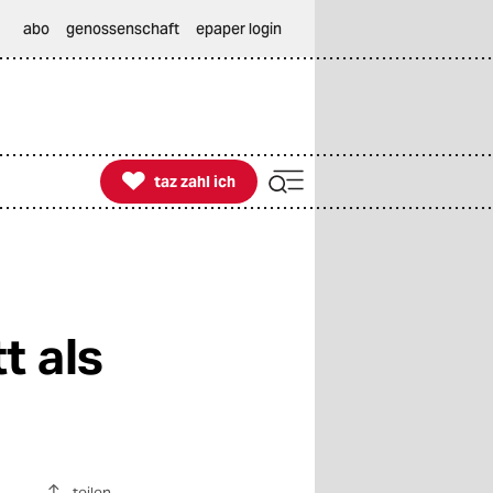
abo
genossenschaft
epaper login

taz zahl ich
taz zahl ich
t als