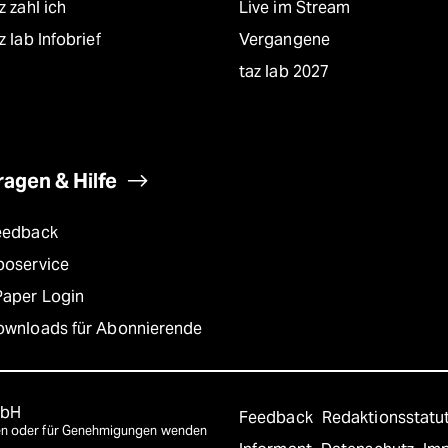
z zahl ich
Live im Stream
z lab Infobrief
Vergangene
taz lab 2027
ragen & Hilfe
eedback
boservice
Paper Login
ownloads für Abonnierende
mbH
Feedback
Redaktionsstatu
agen oder für Genehmigungen wenden