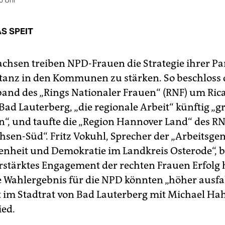
0 Uhr
S SPEIT
achsen treiben NPD-Frauen die Strategie ihrer Par
tanz in den Kommunen zu stärken. So beschloss 
and des „Rings Nationaler Frauen“ (RNF) um Ric
 Bad Lauterberg, „die regionale Arbeit“ künftig „g
“, und taufte die „Region Hannover Land“ des R
hsen-Süd“. Fritz Vokuhl, Sprecher der „Arbeitsge
fenheit und Demokratie im Landkreis Osterode“, b
erstärktes Engagement der rechten Frauen Erfolg
e Wahlergebnis für die NPD könnten „höher ausfal
zt im Stadtrat von Bad Lauterberg mit Michael Ha
ed.