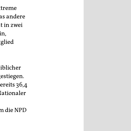
extreme
was andere
 in zwei
in,
glied
eiblicher
estiegen.
ereits 36,4
Nationaler
um die NPD