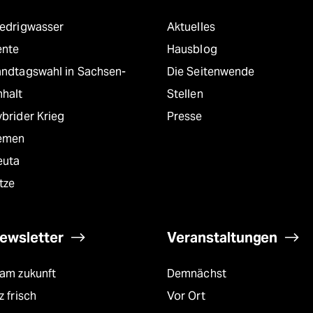
iedrigwasser
Aktuelles
ente
Hausblog
andtagswahl in Sachsen-
Die Seitenwende
nhalt
Stellen
brider Krieg
Presse
emen
euta
tze
ewsletter
Veranstaltungen
eam zukunft
Demnächst
z frisch
Vor Ort