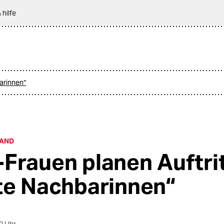
 hilfe
barinnen“
RAND
Frauen planen Auftrit
te Nachbarinnen“