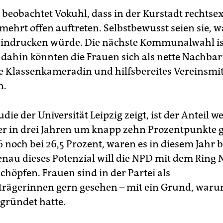
t beobachtet Vokuhl, dass in der Kurstadt rechts
mehrt offen auftreten. Selbstbewusst seien sie, 
indrucken würde. Die nächste Kommunalwahl ist
s dahin könnten die Frauen sich als nette Nachbar
e Klassenkameradin und hilfsbereites Vereinsmit
n.
udie der Universität Leipzig zeigt, ist der Anteil w
 in drei Jahren um knapp zehn Prozentpunkte g
 noch bei 26,5 Prozent, waren es in diesem Jahr b
enau dieses Potenzial will die NPD mit dem Ring 
chöpfen. Frauen sind in der Partei als
rägerinnen gern gesehen – mit ein Grund, war
gründet hatte.