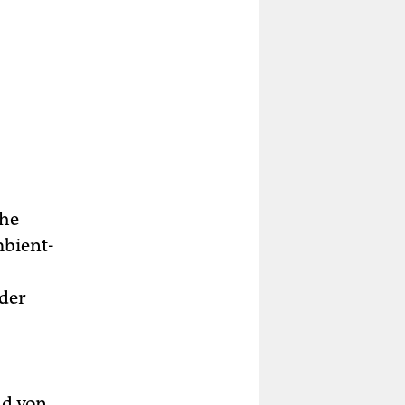
che
mbient-
der
nd von