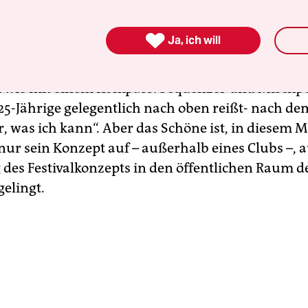
es Weges Kommende, bleiben stehen und lausche
uen, Männer, Kinder, alte und junge, das Publiku

Ja, ich will
 Zwischen Brokenbeats und Deephouse, submarin
nen Clicks dirigiert Kenlo seine unruhige elektro
wie mit einem Kompass: Sequenzer und Mischpu
 25-Jährige gelegentlich nach oben reißt- nach de
r, was ich kann“. Aber das Schöne ist, in diesem
nur sein Konzept auf – außerhalb eines Clubs –, 
 des Festivalkonzepts in den öffentlichen Raum d
gelingt.