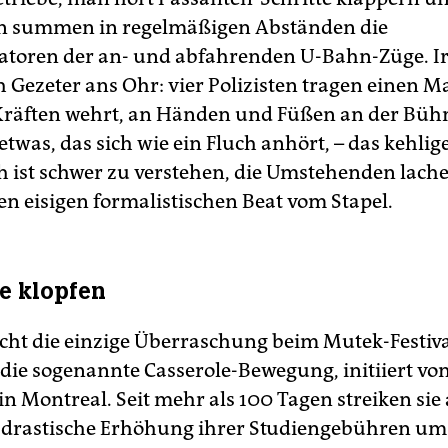
en summen in regelmäßigen Abständen die
atoren der an- und abfahrenden U-Bahn-Züge. 
h Gezeter ans Ohr: vier Polizisten tragen einen M
Kräften wehrt, an Händen und Füßen an der Bühn
etwas, das sich wie ein Fluch anhört, – das kehli
h ist schwer zu verstehen, die Umstehenden lach
nen eisigen formalistischen Beat vom Stapel.
e klopfen
nicht die einzige Überraschung beim Mutek-Festiva
 die sogenannte Casserole-Bewegung, initiiert vo
n Montreal. Seit mehr als 100 Tagen streiken sie 
 drastische Erhöhung ihrer Studiengebühren um