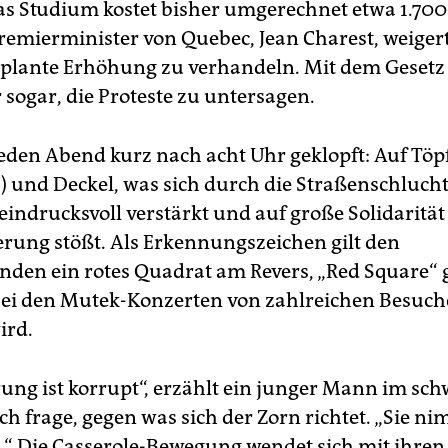
as Studium kostet bisher umgerechnet etwa 1.700
Premierminister von Quebec, Jean Charest, weigert
eplante Erhöhung zu verhandeln. Mit dem Gesetz 
 sogar, die Proteste zu untersagen.
jeden Abend kurz nach acht Uhr geklopft: Auf Töp
s) und Deckel, was sich durch die Straßenschluch
eindrucksvoll verstärkt und auf große Solidarität
erung stößt. Als Erkennungszeichen gilt den
enden ein rotes Quadrat am Revers, „Red Square“
ei den Mutek-Konzerten von zahlreichen Besuc
ird.
rung ist korrupt“, erzählt ein junger Mann im sc
ich frage, gegen was sich der Zorn richtet. „Sie n
t.“ Die Casserole-Bewegung wendet sich mit ihre