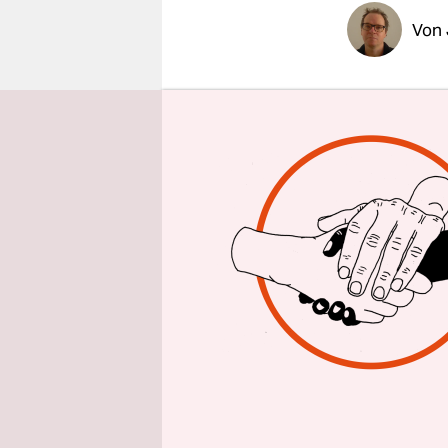
epaper login
Von
Es ist Frei
Bahnstati
von Montre
Tausende s
Zwischenge
Craqnuque 
elektronis
verschiede
und fern a
Einige tan
Gewimmel 