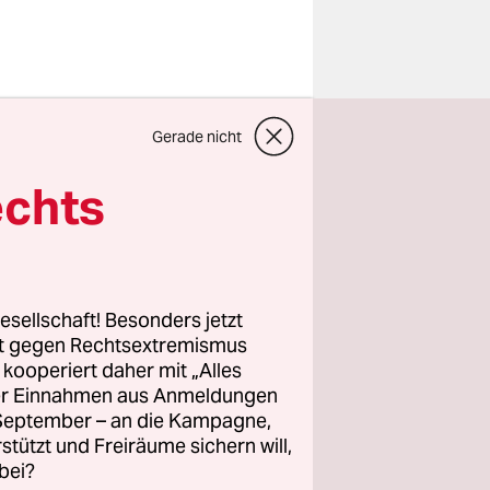
er U-
Gerade nicht
 Zentrum
de,
echts
passage im
enlo
es
esellschaft! Besonders jetzt
aus nah
rt gegen Rechtsextremismus
z kooperiert daher mit „Alles
ller Einnahmen aus Anmeldungen
. September – an die Kampagne,
chen dem
rstützt und Freiräume sichern will,
bei?
Manche,