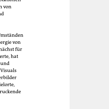
en von
nd
 Umständen
nergie von
nächst für
rte, hat
t und
 Visuals
rbilder
elorte,
ndruckende