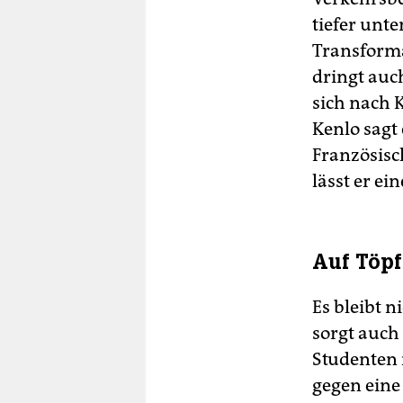
tiefer unt
Transform
dringt auc
sich nach 
Kenlo sagt 
Französisc
lässt er ei
Auf Töpf
Es bleibt 
sorgt auch
Studenten i
gegen eine