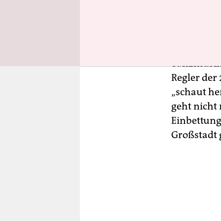
zufällig d
Sound: Fra
heterogen.
und filigra
Tanzmusik 
Regler der
„schaut he
geht nicht 
Einbettung
Großstadt 