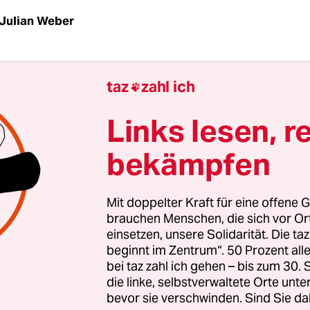
Julian Weber
tag, später Nachmittag, die Rushhour beginnt in d
taz
zahl ich

on Berri/UQAM, einem Verkehrsknotenpunkt im
al. Drei U-Bahn-Linien kreuzen sich unter der Er
Links lesen, r
teigen hier täglich ein oder um. Vor einer Laden
bekämpfen
schoss spielt der junge kanadische Produzent K
elektronische Tanzmusik. Sein Konzert ist Teil d
chen Musikfestivals Mutek, das zum 13. Mal an
Mit doppelter Kraft für eine offene G
nen Orten in Montreal stattfindet und Besucher 
brauchen Menschen, die sich vor O
einsetzen, unsere Solidarität. Die ta
nzieht.
beginnt im Zentrum“. 50 Prozent a
bei taz zahl ich gehen – bis zum 30
zen schon, zunächst verschwinden sie noch zwis
die linke, selbstverwaltete Orte unte
bevor sie verschwinden. Sind Sie da
der Passanten. Dann werden es langsam mehr. 