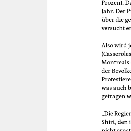
Prozent. D
Jahr. Der 
über die g
versucht er
Also wird 
(Casserole
Montreals 
der Bevölk
Protestier
was auch b
getragen w
„Die Regie
Shirt, den 
nicht erns