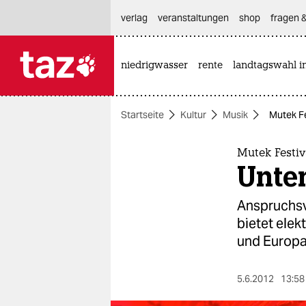
hautnavigation anspringen
hauptinhalt anspringen
footer anspringen
verlag
veranstaltungen
shop
fragen &
niedrigwasser
rente
landtagswahl i

taz zahl ich
taz zahl ich
Startseite
Kultur
Musik
Mutek F
themen
politik
Mutek Festiv
Unte
öko
Anspruchsv
gesellschaft
bietet elek
und Europa
kultur
sport
5.6.2012
13:58