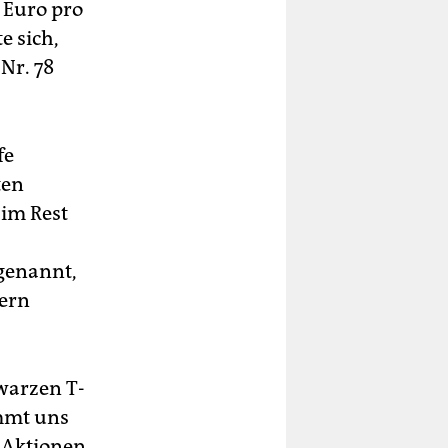
 Euro pro
e sich,
Nr. 78
fe
ten
 im Rest
 genannt,
hern
hwarzen T-
immt uns
n Aktionen