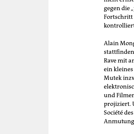
gegen die „
Fortschrit
kontrollie
Alain Mong
stattfinden
Rave mit a
ein kleine
Mutek inzw
elektronis
und Filmen
projiziert
Société de
Anmutung 