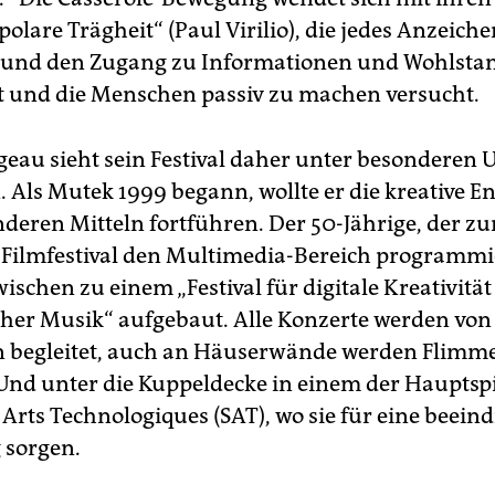
polare Trägheit“ (Paul Virilio), die jedes Anzeich
t und den Zugang zu Informationen und Wohlsta
rt und die Menschen passiv zu machen versucht.
eau sieht sein Festival daher unter besonderen
. Als Mutek 1999 begann, wollte er die kreative E
nderen Mitteln fortführen. Der 50-Jährige, der zu
s Filmfestival den Multimedia-Bereich programmie
ischen zu einem „Festival für digitale Kreativitä
cher Musik“ aufgebaut. Alle Konzerte werden von
 begleitet, auch an Häuserwände werden Flimme
. Und unter die Kuppeldecke in einem der Hauptspi
s Arts Technologiques (SAT), wo sie für eine beei
sorgen.