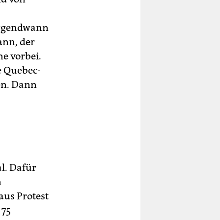
Irgendwann
ann, der
e vorbei.
ge Quebec-
en. Dann
l. Dafür
n
aus Protest
 75