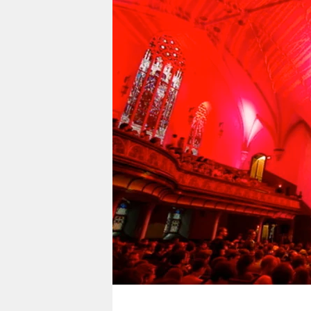
berlin
nord
wahrheit
verlag
verlag
veranstaltungen
shop
fragen & hilfe
unterstützen
abo
genossenschaft