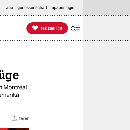
abo
genossenschaft
epaper login

taz zahl ich
taz zahl ich
üge
n Montreal
damerika
teilen