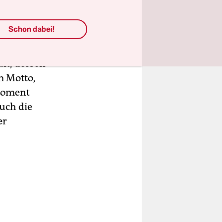
n dem
m ist
Schon dabei!
er Tiefe
nische
lt, dessen
m Motto,
 Moment
auch die
er