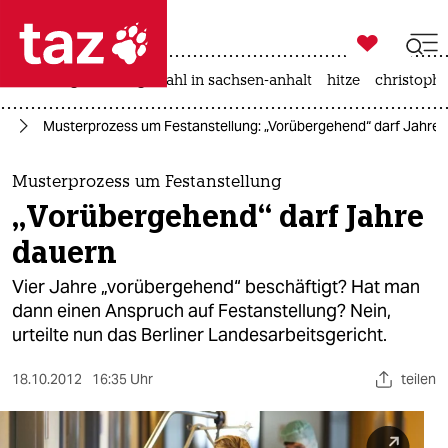

taz zahl ich
iran-krieg
landtagswahl in sachsen-anhalt
hitze
christophe

taz zahl ich
ie
Musterprozess um Festanstellung: „Vorübergehend“ darf Jahre 
taz zahl ich
themen
Musterprozess um Festanstellung
„Vorübergehend“ darf Jahre
politik
dauern
öko
Vier Jahre „vorübergehend“ beschäftigt? Hat man
dann einen Anspruch auf Festanstellung? Nein,
gesellschaft
urteilte nun das Berliner Landesarbeitsgericht.
kultur
18.10.2012
16:35 Uhr
teilen
sport