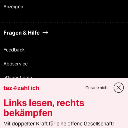
Anzeigen
Fragen & Hilfe
Feedback
Aboservice
ePaper Login
taz
zahl ich
Gerade nicht

Downloads für Abonnierende
Links lesen, rechts
bekämpfen
© 2026 taz Verlags und Vertriebs GmbH
Alle Rechte vorbehalten. Bei rechtlichen Fragen oder für Genehmigungen
Mit doppelter Kraft für eine offene Gesellschaft!
wenden Sie sich bitte an
lizenzen@taz.de