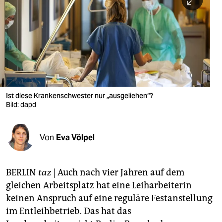
berlin
nord
wahrheit
verlag
verlag
Ist diese Krankenschwester nur „ausgeliehen“?
Bild: dapd
veranstaltungen
shop
Von
Eva Völpel
fragen & hilfe
unterstützen
BERLIN
taz
| Auch nach vier Jahren auf dem
gleichen Arbeitsplatz hat eine Leiharbeiterin
abo
keinen Anspruch auf eine reguläre Festanstellung
genossenschaft
im Entleihbetrieb. Das hat das