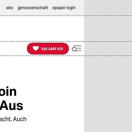
abo
genossenschaft
epaper login

taz zahl ich
taz zahl ich
oin
 Aus
acht. Auch