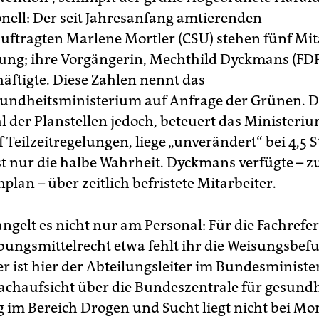
nell: Der seit Jahresanfang amtierenden
ftragten Marlene Mortler (CSU) stehen fünf Mit
ung; ihre Vorgängerin, Mechthild Dyckmans (FDP
äftigte. Diese Zahlen nennt das
ndheitsministerium auf Anfrage der Grünen. D
 der Planstellen jedoch, beteuert das Ministeri
 Teilzeitregelungen, liege „unverändert“ bei 4,5 S
st nur die halbe Wahrheit. Dyckmans verfügte – z
plan – über zeitlich befristete Mitarbeiter.
ngelt es nicht nur am Personal: Für die Fachrefe
ungsmittelrecht etwa fehlt ihr die Weisungsbefu
er ist hier der Abteilungsleiter im Bundesminist
 Fachaufsicht über die Bundeszentrale für gesundh
 im Bereich Drogen und Sucht liegt nicht bei Mor