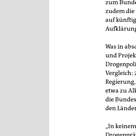
epaper login
zum Bundes
zudem die 
auf künfti
Aufklärung
Was in abs
und Projek
Drogenpoli
Vergleich:
Regierung,
etwa zu Al
die Bundesm
den Länder
„In keinem
Drogenpräv