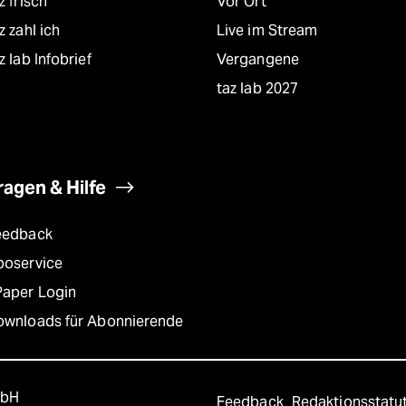
z frisch
Vor Ort
z zahl ich
Live im Stream
z lab Infobrief
Vergangene
taz lab 2027
ragen & Hilfe
eedback
boservice
Paper Login
ownloads für Abonnierende
mbH
Feedback
Redaktionsstatu