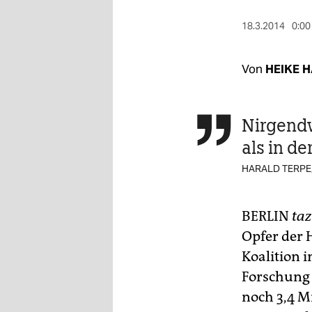
berlin
18.3.2014
0:00
nord
wahrheit
Von
HEIKE 
verlag
Nirgendw

verlag
als in d
veranstaltungen
HARALD TERPE
shop
fragen & hilfe
BERLIN
taz
unterstützen
Opfer der 
Koalition 
abo
Forschung 
genossenschaft
noch 3,4 M