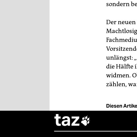
sondern b
Der neuen 
Machtlosig
Fachmedium
Vorsitzend
unlängst: 
die Hälfte 
widmen. O
zählen, wa
Diesen Artikel
taz
