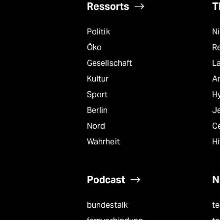
Ressorts
T
Politik
N
Öko
R
Gesellschaft
L
Kultur
A
Sport
Hy
Berlin
J
Nord
C
Wahrheit
Hi
Podcast
N
bundestalk
t