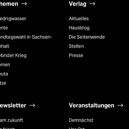
hemen
Verlag
iedrigwasser
Aktuelles
ente
Hausblog
andtagswahl in Sachsen-
Die Seitenwende
nhalt
Stellen
brider Krieg
Presse
emen
euta
tze
ewsletter
Veranstaltungen
eam zukunft
Demnächst