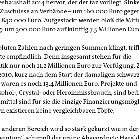
haushalt 2014 hervor, der der taz vorliegt. Sink
Zuschüsse an Verbände – um 160.000 Euro gege
g 840.000 Euro. Aufgestockt werden bloß die Mitte
: um 300.000 Euro auf künftig 7,5 Millionen Eur
oluten Zahlen nach geringen Summen klingt, triff
te empfindlich. Denn insgesamt stehen für die
tik nur noch 11,2 Millionen Euro zur Verfügung.
 2010, kurz nach dem Start der damaligen schwar
 waren es noch 13,4 Millionen Euro. Projekte und 
kohol-, Crystal- oder Heroinmissbrauch, sind be
ittel sind für sie die einzige Finanzierungsmögl
n existieren keine vergleichbaren Töpfe.
 anderen Bereich wird so stark gekürzt wie in der
ention“, schimpft der grüne Abgeordnete Harald