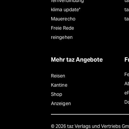
fernverbindung
ta
klima update°
ta
Mauerecho
ta
Freie Rede
reingehen
Mehr taz Angebote
F
F
Reisen
A
Kantine
e
Shop
D
Anzeigen
© 2026 taz Verlags und Vertriebs G