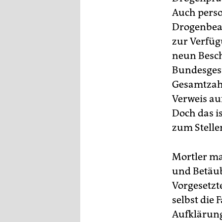
Auch perso
Drogenbeau
zur Verfüg
neun Besch
Bundesgesu
Gesamtzahl
Verweis auf
Doch das i
zum Stellen
Mortler ma
und Betäub
Vorgesetzt
selbst die
Aufklärung