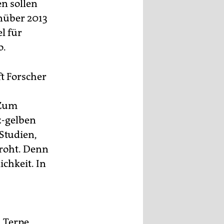
en sollen
nüber 2013
l für
o.
t Forscher
 Zum
z-gelben
Studien,
droht. Denn
ichkeit. In
 Terpe.