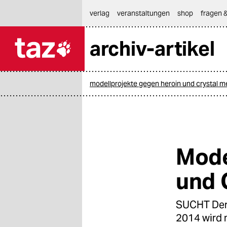
hautnavigation anspringen
hauptinhalt anspringen
footer anspringen
verlag
veranstaltungen
shop
fragen &
archiv-artikel

taz zahl ich
taz zahl ich
modellprojekte gegen heroin und crystal m
themen
politik
öko
Mode
gesellschaft
und 
kultur
SUCHT Der 
sport
2014 wird 