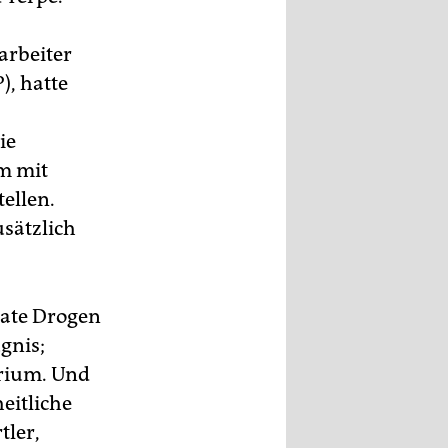
arbeiter
), hatte
ie
um mit
tellen.
usätzlich
rate Drogen
gnis;
erium. Und
eitliche
tler,