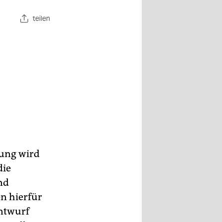
teilen
rung wird
die
nd
n hierfür
Entwurf