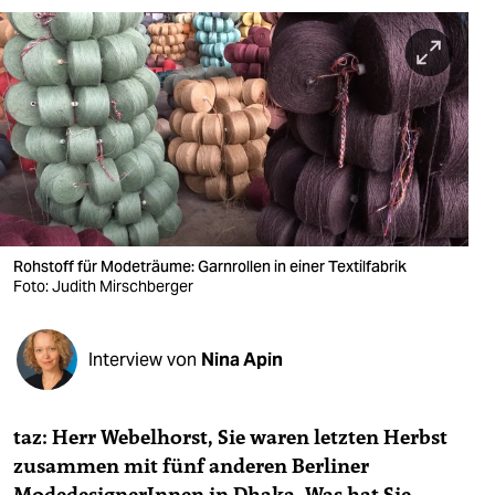
berlin
nord
wahrheit
verlag
verlag
veranstaltungen
Rohstoff für Modeträume: Garnrollen in einer Textilfabrik
shop
Foto: Judith Mirschberger
fragen & hilfe
Interview von
Nina Apin
unterstützen
abo
taz:
Herr Webelhorst, Sie waren letzten Herbst
genossenschaft
zusammen mit fünf anderen Berliner