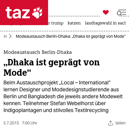

taz zahl ich
bergsteigen
usa unter trump
katzen
landtagswahl in sachs

taz zahl ich
rlin
Modeaustausch Berlin-Dhaka: „Dhaka ist geprägt von Mode“
taz zahl ich
themen
Modeaustausch Berlin-Dhaka
„Dhaka ist geprägt von
politik
Mode“
öko
Beim Austauschprojekt „Local – International“
lernen Designer und Modedesignstudierende aus
gesellschaft
Berlin und Bangladesh die jeweils andere Modewelt
kennen. Teilnehmer Stefan Webelhorst über
kultur
Indigoplantagen und stilvolles Textilrecycling
sport
5.7.2015
7:00 Uhr
teilen