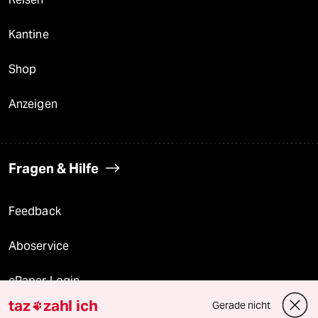
Kantine
Shop
Anzeigen
Fragen & Hilfe
Feedback
Aboservice
ePaper Login
taz
zahl ich
Gerade nicht

Downloads für Abonnierende