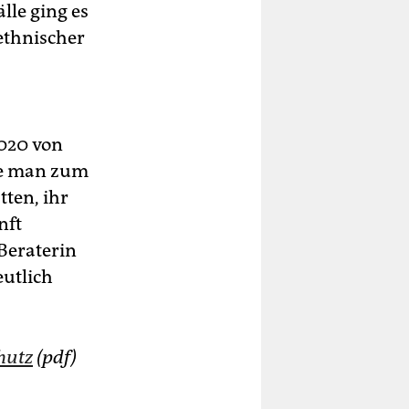
lle ging es
ethnischer
2020 von
ete man zum
tten, ihr
nft
 Beraterin
eutlich
hutz
(pdf)