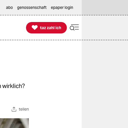
abo
genossenschaft
epaper login

taz zahl ich
taz zahl ich
 wirklich?
teilen