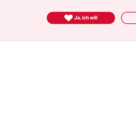
asi in seiner eigenen Community, sagt Projektleit
e Adas etwa wird häufig von türkisch-arabischen

Ja, ich will
en oder deren Eltern kontaktiert. Eine bessere Da
, um die Hilfsangebote zu verbessern.