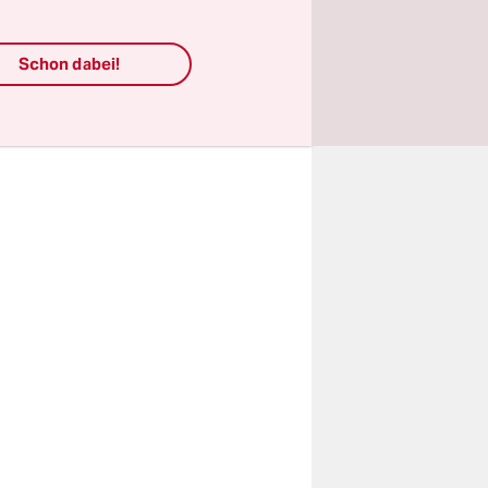
erin Aliyeh
Schon dabei!
tenlage sei