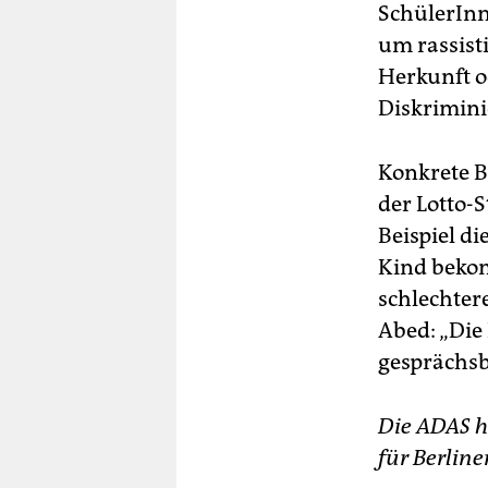
SchülerInne
um rassist
Herkunft o
Diskrimini
Konkrete B
der Lotto-
Beispiel di
Kind bekom
schlechter
Abed: „Die
gesprächsb
Die ADAS h
für Berline