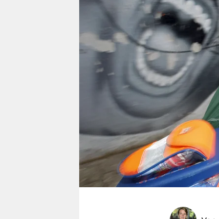
berlin
nord
wahrheit
verlag
verlag
veranstaltungen
shop
fragen & hilfe
unterstützen
abo
genossenschaft