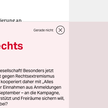
nierung an
atlos
Gerade nicht
r Berlins
t das
echts
ag zwar
esellschaft! Besonders jetzt
rt gegen Rechtsextremismus
konnte man
z kooperiert daher mit „Alles
projekts
ller Einnahmen aus Anmeldungen
. September – an die Kampagne,
 es zum
rstützt und Freiräume sichern will,
bei?
er sammle