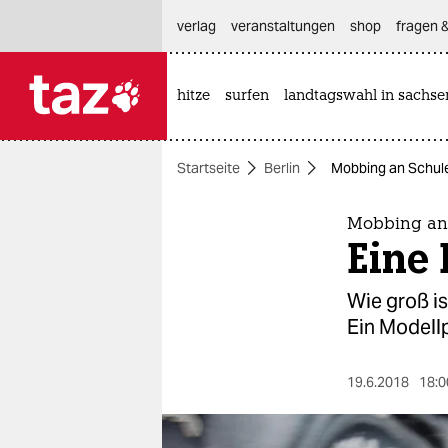
hautnavigation anspringen
hauptinhalt anspringen
footer anspringen
verlag
veranstaltungen
shop
fragen &
hitze
surfen
landtagswahl in sachse

taz zahl ich
taz zahl ich
Startseite
Berlin
Mobbing an Schule
themen
politik
Mobbing an
Eine 
öko
Wie groß is
gesellschaft
Ein Modellp
kultur
19.6.2018
18:0
sport