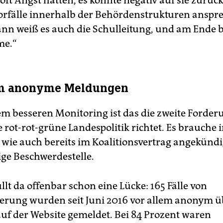
oft Angst hätten, es könnte negativ auf sie zurück
orfälle innerhalb der Behördenstrukturen anspre
nn weiß es auch die Schulleitung, und am End
me.“
em anonyme Meldungen
m besseren Monitoring ist das die zweite Forderu
 rot-rot-grüne Landespolitik richtet. Es brauche i
 wie auch bereits im Koalitionsvertrag angekündig
e Beschwerdestelle.
llt da offenbar schon eine Lücke: 165 Fälle von
erung wurden seit Juni 2016 vor allem anonym ü
uf der Website gemeldet. Bei 84 Prozent waren