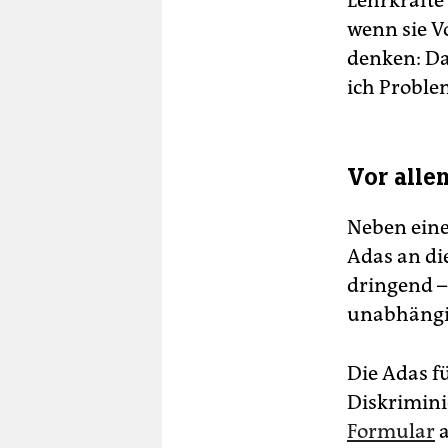
Lehrkräfte 
wenn sie V
denken: Da
ich Proble
Vor all
Neben eine
Adas an die
dringend –
unabhängig
Die Adas fü
Diskrimini
Formular
a