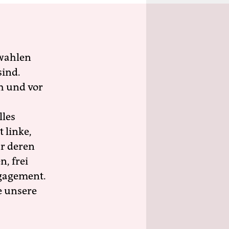
wahlen
sind.
h und vor
lles
 linke,
ür deren
n, frei
ngagement.
e unsere