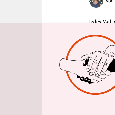
Von
epaper login
Jedes Mal,
einer Schu
diskutiert:
Schulen ber
Problem wi
Auf beides
Diskrimini
auch keine
bei der Vo
nach zwei 
Diskrimini
einen ein 