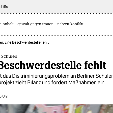
 hilfe
n-anhalt
gewalt gegen frauen
nahost-konflikt
n: Eine Beschwerdestelle fehlt
 Schulen
Beschwerdestelle fehlt
t das Diskriminierungsproblem an Berliner Schulen
rojekt zieht Bilanz und fordert Maßnahmen ein.
0 Uhr