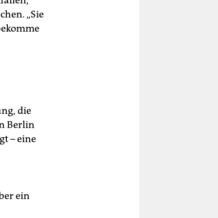
fallen,
chen. „Sie
e bekomme
ng, die
n Berlin
t – eine
ber ein