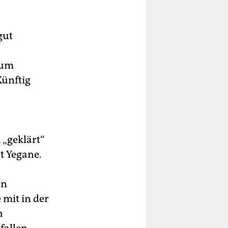
gut
zum
Künftig
 „geklärt“
gt Yegane.
in
 mit in der
h