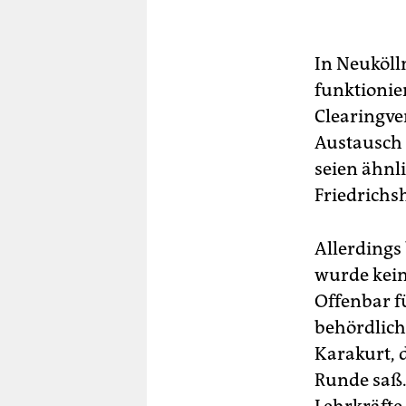
In Neuköll
funktionier
Clearingve
Austausch 
seien ähnl
Friedrichs
Allerdings 
wurde kein 
Offenbar f
behördlich
Karakurt, d
Runde saß.